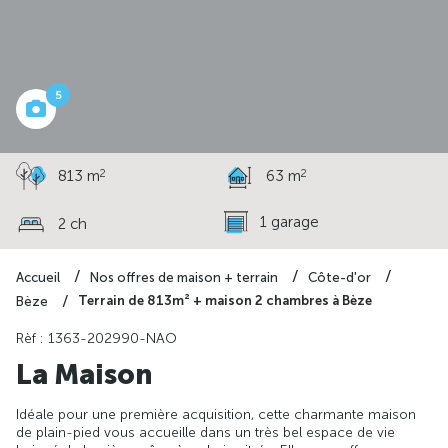
à partir de
199 731 €
5
2
2
813 m
63 m
1 garage
2 ch
Accueil
Nos offres de maison + terrain
Côte-d'or
Terrain de 813m² + maison 2 chambres à Bèze
Bèze
Rèf : 1363-202990-NAO
La Maison
Idéale pour une première acquisition, cette charmante maison
de plain-pied vous accueille dans un très bel espace de vie