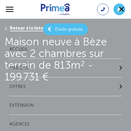
Retour à la liste des résultats
Étude gratuite
Maison neuve à Bèze
ACCUEIL
avec 2 chambres sur
terrain de 813m
-
2
MAISONS
199 731 €
OFFRES
EXTENSION
AGENCES