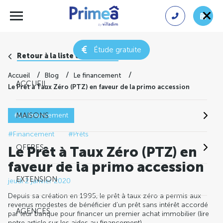
Étude gratuite
Retour à la liste des conseils
Accueil
Blog
Le financement
ACCUEIL
Le Prêt à Taux Zéro (PTZ) en faveur de la primo accession
#Le financement
MAISONS
#Financement
#Prêts
OFFRES
Le Prêt à Taux Zéro (PTZ) en
faveur de la primo accession
EXTENSION
jeudi 2 janvier 2020
Depuis sa création en 1995, le prêt à taux zéro a permis aux
revenus modestes de bénéficier d’un prêt sans intérêt accordé
AGENCES
par leur banque pour financer un premier achat immobilier (lire
notre article sur les aides au financement).