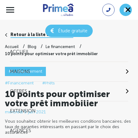
Étude gratuite
Retour à la liste des conseils
Accueil
Blog
Le financement
ACCUEIL
10 points pour optimiser votre prêt immobilier
#Le financement
MAISONS
#Financement
#Prêts
OFFRES
10 points pour optimiser
votre prêt immobilier
EXTENSION
mercredi 9 juin 2021
Vous souhaitez obtenir les meilleures conditions bancaires, des
taux de garanties intéressants en passant par le choix des
AGENCES
assurances