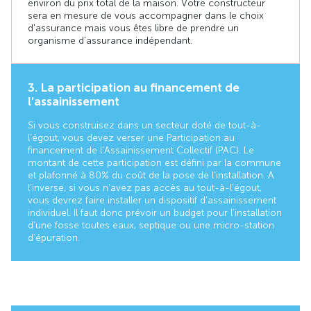
environ du prix total de la maison. Votre constructeur
sera en mesure de vous accompagner dans le choix
d'assurance mais vous êtes libre de prendre un
organisme d'assurance indépendant.
3. La participation au financement de
l’assainissement
Si vous construisez dans un secteur doté de tout-à-
l’égout, vous devez verser une Participation au
financement de l’Assainissement Collectif (PAC). Le
montant de cette participation est défini par la commune
et plafonné à 80 % du coût de la pose de l’installation. A
l’inverse, si vous n'avez pas accès au tout-à-l’égout,
vous devrez faire installer un dispositif d’assainissement
individuel. Il faut donc prévoir un budget pour l’installation
d’une fosse toutes eaux, septique ou une micro-station
d’épuration.