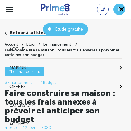
Étude gratuite
Retour à la liste des conseils
Accueil
Blog
Le financement
ACCUEIL
Faire construire sa maison : tous les frais annexes à prévoir et
anticiper son budget
MAISONS
#Le financement
#Financement
#Budget
OFFRES
Faire construire sa maison :
tous les frais annexes à
EXTENSION
prévoir et anticiper son
budget
AGENCES
mercredi 12 février 2020