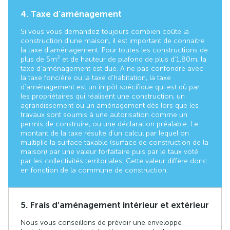
4. Taxe d'aménagement
Si vous vous demandez toujours combien coûte la
construction d’une maison, il est important de connaitre
la taxe d’aménagement. Pour toutes les constructions de
plus de 5 m² et de hauteur de plafond de plus d’1,80 m, la
taxe d’aménagement est due. A ne pas confondre avec
la taxe foncière ou la taxe d’habitation, la taxe
d’aménagement est un impôt spécifique qui est dû par
les propriétaires qui réalisent une construction, un
agrandissement ou un aménagement dès lors que les
travaux sont soumis à une autorisation comme un
permis de construire, ou une déclaration préalable. Le
montant de la taxe résulte d’un calcul par lequel on
multiplie la surface taxable (surface de construction de la
maison) par une valeur forfaitaire puis par le taux voté
par les collectivités territoriales. Cette valeur diffère donc
en fonction de la commune de construction.
5. Frais d’aménagement intérieur et extérieur
Nous vous conseillons de prévoir une enveloppe