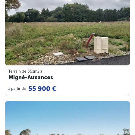
Terrain de 351m
2
à
Migné-Auxances
55 900 €
à partir de