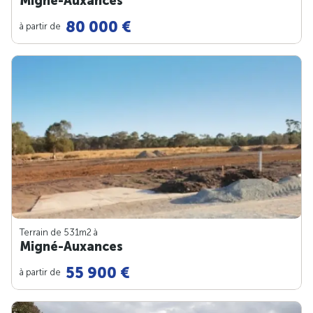
Migné-Auxances
80 000 €
à partir de
Terrain de 531m
2
à
Migné-Auxances
55 900 €
à partir de