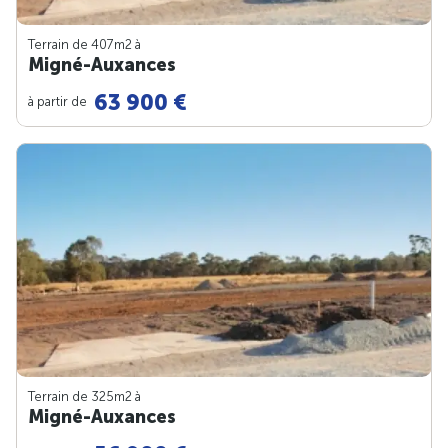
Terrain de 407m
2
à
Migné-Auxances
63 900 €
à partir de
Terrain de 325m
2
à
Migné-Auxances