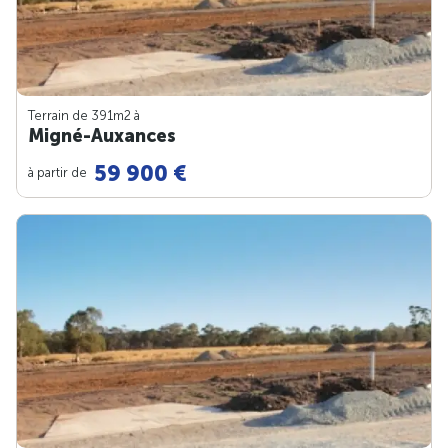
Terrain de 391m
2
à
Migné-Auxances
59 900 €
à partir de