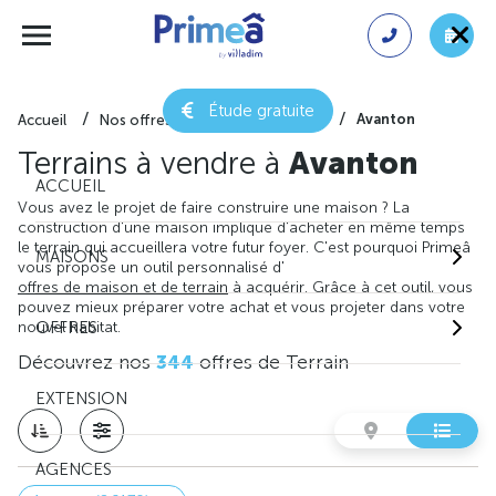
Étude gratuite
Avanton
Accueil
Nos offres de terrain
Vienne
Terrains à vendre à
Avanton
ACCUEIL
Vous avez le projet de faire construire une maison ? La
construction d'une maison implique d'acheter en même temps
le terrain qui accueillera votre futur foyer. C'est pourquoi Primeâ
MAISONS
vous propose un outil personnalisé d'
offres de maison et de terrain
à acquérir. Grâce à cet outil, vous
pouvez mieux préparer votre achat et vous projeter dans votre
nouvel habitat.
OFFRES
Découvrez nos
344
offres de Terrain
EXTENSION
AGENCES