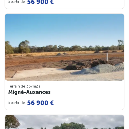
56 900 €
à partir de
Terrain de 337m
2
à
Migné-Auxances
56 900 €
à partir de