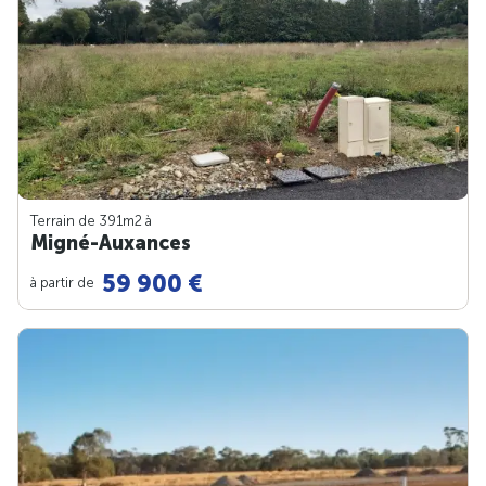
Terrain de 391m
2
à
Migné-Auxances
59 900 €
à partir de