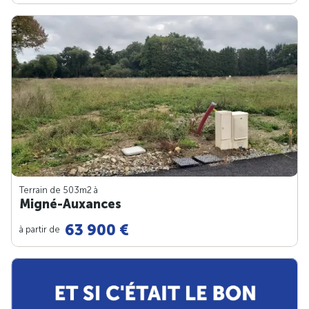
Terrain de 503m
2
à
Migné-Auxances
63 900 €
à partir de