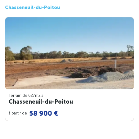
Chasseneuil-du-Poitou
Terrain de 627m
2
à
Chasseneuil-du-Poitou
58 900 €
à partir de