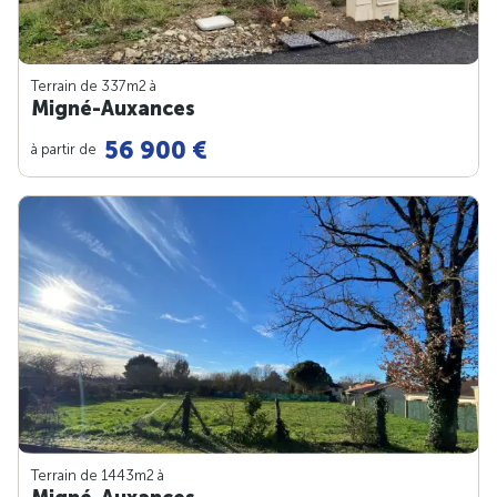
Terrain de 337m
2
à
Migné-Auxances
56 900 €
à partir de
Terrain de 1443m
2
à