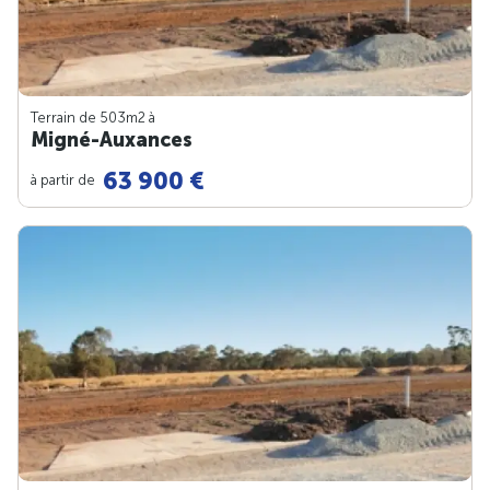
Terrain de 503m
2
à
Migné-Auxances
63 900 €
à partir de