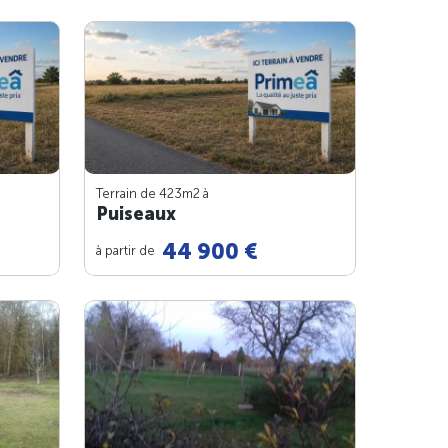
Terrain de 423m
2
à
Puiseaux
44 900 €
à partir de