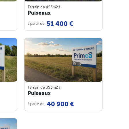
Terrain de 453m
2
à
Puiseaux
51 400 €
à partir de
Terrain de 393m
2
à
Puiseaux
40 900 €
à partir de