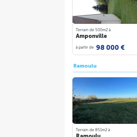
Terrain de 500m
2
à
Amponville
98 000 €
à partir de
Ramoulu
Terrain de 851m
2
à
Ramoulu