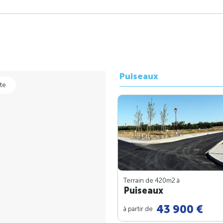
Puiseaux
te
Terrain de 420m
2
à
Puiseaux
43 900 €
à partir de