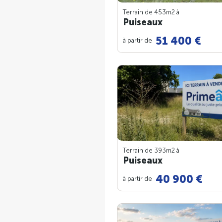
Terrain de 453m
2
à
Puiseaux
51 400 €
à partir de
Terrain de 393m
2
à
Puiseaux
40 900 €
à partir de