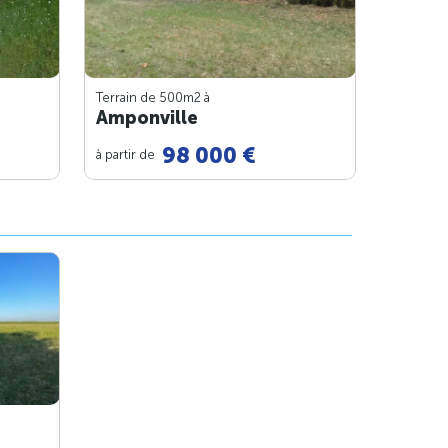
Terrain de 500m
2
à
Amponville
98 000 €
à partir de