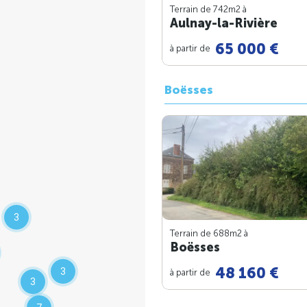
Terrain de 742m
2
à
Aulnay-la-Rivière
65 000 €
à partir de
Boësses
3
Terrain de 688m
2
à
Boësses
48 160 €
3
à partir de
3