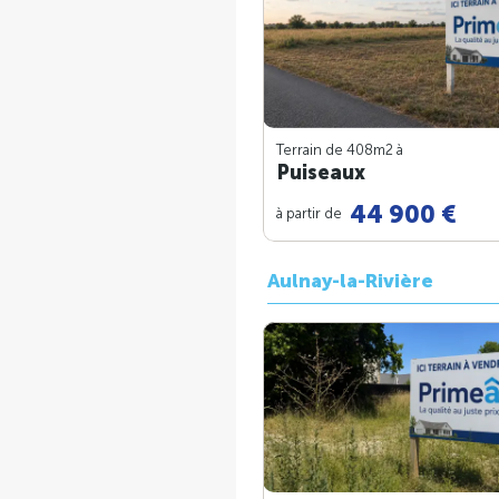
Terrain de 408m
2
à
Puiseaux
44 900 €
à partir de
Aulnay-la-Rivière