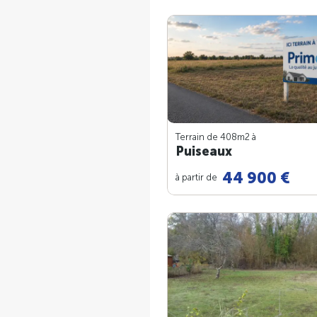
Terrain de 408m
2
à
Puiseaux
44 900 €
à partir de