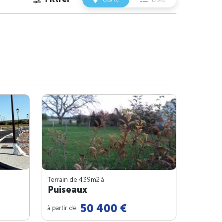
Terrain de 439m
2
à
Puiseaux
50 400 €
à partir de