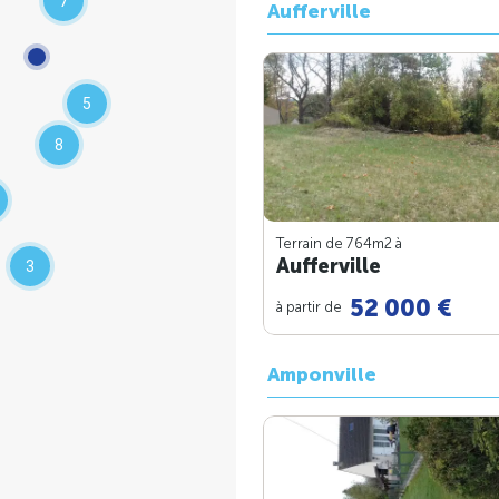
7
Aufferville
5
8
Terrain de 764m
2
à
Aufferville
3
52 000 €
à partir de
Amponville