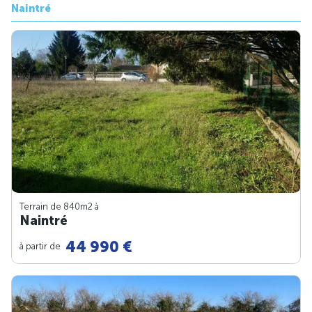
Naintré
Terrain de 840m
2
à
Naintré
44 990 €
à partir de