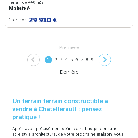
Terrain de 440m
2
à
Naintré
29 910 €
à partir de
Première
1
2
3
4
5
6
7
8
9
Dernière
Un terrain terrain constructible à
vendre à Chatellerault : pensez
pratique !
Après avoir précisément défini votre budget constructif
et le style architectural de votre prochaine
maison
, vous