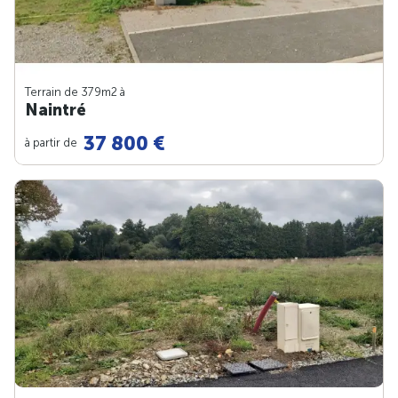
Terrain de 379m
2
à
Naintré
37 800 €
à partir de