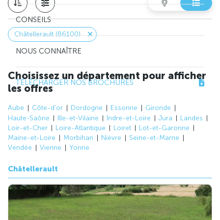
CONSEILS
Châtellerault (86100)
NOUS CONNAÎTRE
Choisissez un département pour afficher
TÉLÉCHARGER NOS BROCHURES
les offres
Aube
Côte-d'or
Dordogne
Essonne
Gironde
Haute-Saône
Ille-et-Vilaine
Indre-et-Loire
Jura
Landes
Loir-et-Cher
Loire-Atlantique
Loiret
Lot-et-Garonne
Maine-et-Loire
Morbihan
Nièvre
Seine-et-Marne
Vendée
Vienne
Yonne
Châtellerault