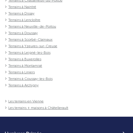
Terrains à Chasseneuil-du-Poitou
Terrains à Naintré
Terrains à Dissay
Terrains à Lencloître
Terrains à Neuville-de-Poitou
Terrains à Doussay
Terrains à Scorbé-Clairvaux
Terrains à Yzeures-sur-Creuse
Terrains à Leigné-les-Bois
Terrains à Buxerolles
Terrains à Montamisé
Terrains à Liniers
Terrains à Coussay-les-Bois
Terrains à Archigny
Les terrains en Vienne
Les terrains + maisons à Châtellerault