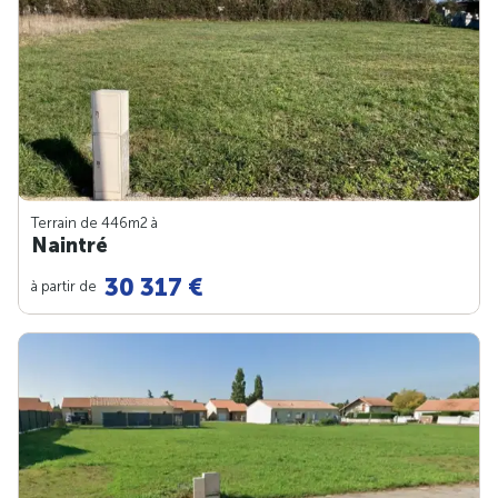
Terrain de 446m
2
à
Naintré
30 317 €
à partir de