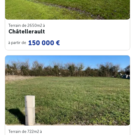
Terrain de 2650m
2
à
Châtellerault
150 000 €
à partir de
Terrain de 722m
2
à