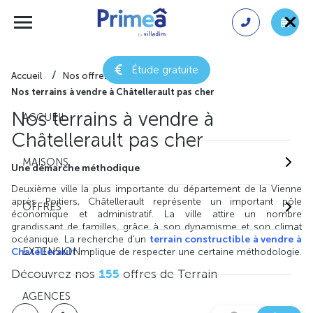
Étude gratuite
Accueil
Nos offres de terrain
Nos terrains à vendre à Châtellerault pas cher
Nos terrains à vendre à
ACCUEIL
Châtellerault pas cher
MAISONS
Une démarche méthodique
Deuxième ville la plus importante du département de la Vienne
après Poitiers, Châtellerault représente un important pôle
OFFRES
économique et administratif. La ville attire un nombre
grandissant de familles, grâce à son dynamisme et son climat
océanique. La recherche d’un
terrain constructible à vendre à
EXTENSION
Chatellerault
implique de respecter une certaine méthodologie.
Découvrez nos
155
offres de Terrain
AGENCES