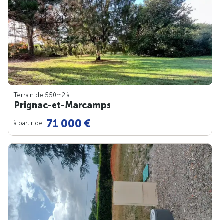
Terrain de 550m
2
à
Prignac-et-Marcamps
71 000 €
à partir de