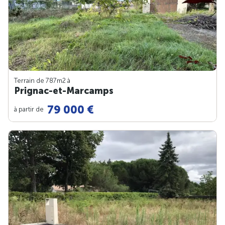
Terrain de 787m
2
à
Prignac-et-Marcamps
79 000 €
à partir de