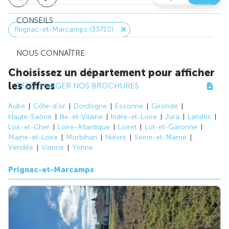
CONSEILS
Prignac-et-Marcamps (33710)
NOUS CONNAÎTRE
Choisissez un département pour afficher
les offres
TÉLÉCHARGER NOS BROCHURES
Aube
Côte-d'or
Dordogne
Essonne
Gironde
Haute-Saône
Ille-et-Vilaine
Indre-et-Loire
Jura
Landes
Loir-et-Cher
Loire-Atlantique
Loiret
Lot-et-Garonne
Maine-et-Loire
Morbihan
Nièvre
Seine-et-Marne
Vendée
Vienne
Yonne
Prignac-et-Marcamps