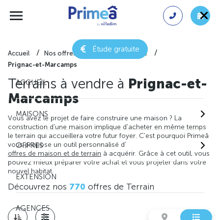
Étude gratuite
Accueil
Nos offres de terrain
Gironde
Prignac-et-Marcamps
Terrains à vendre à
Prignac-et-
ACCUEIL
Marcamps
MAISONS
Vous avez le projet de faire construire une maison ? La
construction d'une maison implique d'acheter en même temps
le terrain qui accueillera votre futur foyer. C'est pourquoi Primeâ
vous propose un outil personnalisé d'
OFFRES
offres de maison et de terrain
à acquérir. Grâce à cet outil, vous
pouvez mieux préparer votre achat et vous projeter dans votre
nouvel habitat.
EXTENSION
Découvrez nos
770
offres de Terrain
AGENCES