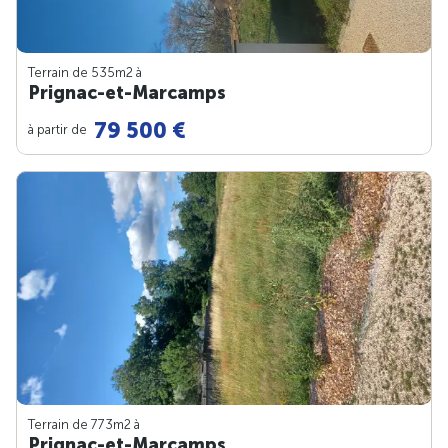
Terrain de 535m
2
à
Prignac-et-Marcamps
79 500 €
à partir de
Terrain de 773m
2
à
Prignac-et-Marcamps