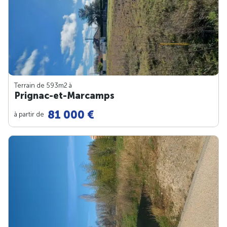
Terrain de 593m
2
à
Prignac-et-Marcamps
81 000 €
à partir de