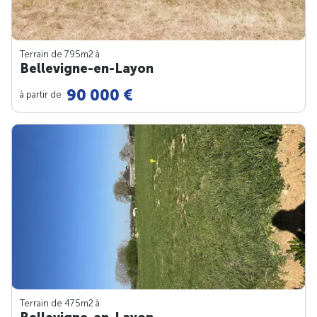
Terrain de 795m
2
à
Bellevigne-en-Layon
90 000 €
à partir de
Terrain de 475m
2
à