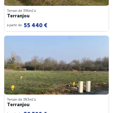
Terrain de 396m
2
à
Terranjou
55 440 €
à partir de
Terrain de 383m
2
à
Terranjou