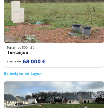
Terrain de 500m
2
à
Terranjou
68 000 €
à partir de
Bellevigne-en-Layon