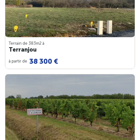
Terrain de 383m
2
à
Terranjou
38 300 €
à partir de