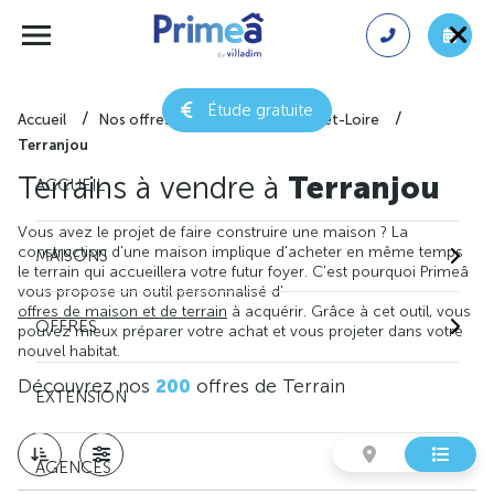
Étude gratuite
Accueil
Nos offres de terrain
Maine-et-Loire
Terranjou
Terrains à vendre à
Terranjou
ACCUEIL
Vous avez le projet de faire construire une maison ? La
construction d'une maison implique d'acheter en même temps
MAISONS
le terrain qui accueillera votre futur foyer. C'est pourquoi Primeâ
vous propose un outil personnalisé d'
offres de maison et de terrain
à acquérir. Grâce à cet outil, vous
OFFRES
pouvez mieux préparer votre achat et vous projeter dans votre
nouvel habitat.
Découvrez nos
200
offres de Terrain
EXTENSION
AGENCES