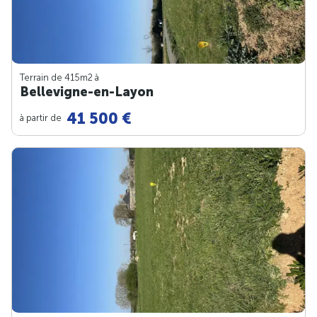
Terrain de 415m
2
à
Bellevigne-en-Layon
41 500 €
à partir de