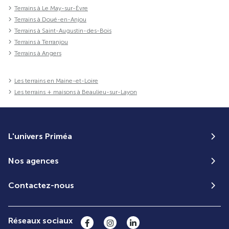
Terrains à Le May-sur-Èvre
Terrains à Doué-en-Anjou
Terrains à Saint-Augustin-des-Bois
Terrains à Terranjou
Terrains à Angers
Les terrains en Maine-et-Loire
Les terrains + maisons à Beaulieu-sur-Layon
L'univers Priméa
Nos agences
Contactez-nous
Réseaux sociaux