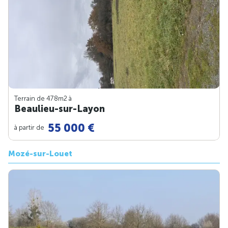
Terrain de 478m
2
à
Beaulieu-sur-Layon
55 000 €
à partir de
Mozé-sur-Louet