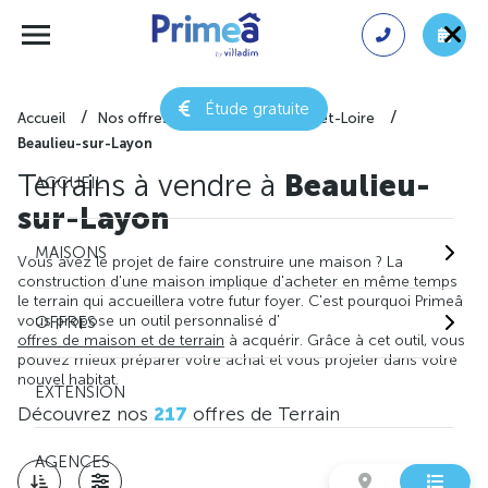
Étude gratuite
Accueil
Nos offres de terrain
Maine-et-Loire
Beaulieu-sur-Layon
Terrains à vendre à
Beaulieu-
ACCUEIL
sur-Layon
MAISONS
Vous avez le projet de faire construire une maison ? La
construction d'une maison implique d'acheter en même temps
le terrain qui accueillera votre futur foyer. C'est pourquoi Primeâ
vous propose un outil personnalisé d'
OFFRES
offres de maison et de terrain
à acquérir. Grâce à cet outil, vous
pouvez mieux préparer votre achat et vous projeter dans votre
nouvel habitat.
EXTENSION
Découvrez nos
217
offres de Terrain
AGENCES