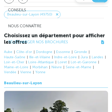
CONSEILS
Beaulieu-sur-Layon (49750)
NOUS CONNAÎTRE
Choisissez un département pour afficher
les offres
TÉLÉCHARGER NOS BROCHURES
Aube
Côte-d'or
Dordogne
Essonne
Gironde
Haute-Saône
Ille-et-Vilaine
Indre-et-Loire
Jura
Landes
Loir-et-Cher
Loire-Atlantique
Loiret
Lot-et-Garonne
Maine-et-Loire
Morbihan
Nièvre
Seine-et-Marne
Vendée
Vienne
Yonne
Beaulieu-sur-Layon