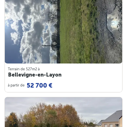
Terrain de 527m
2
à
Bellevigne-en-Layon
52 700 €
à partir de