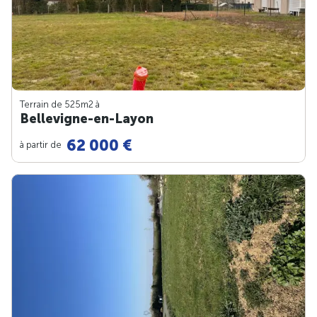
Terrain de 525m
2
à
Bellevigne-en-Layon
62 000 €
à partir de