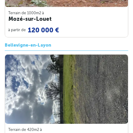
Terrain de 1000m
2
à
Mozé-sur-Louet
120 000 €
à partir de
Bellevigne-en-Layon
Terrain de 420m
2
à