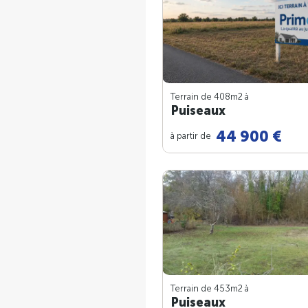
Terrain de 408m
2
à
Puiseaux
44 900 €
à partir de
Terrain de 453m
2
à
Puiseaux