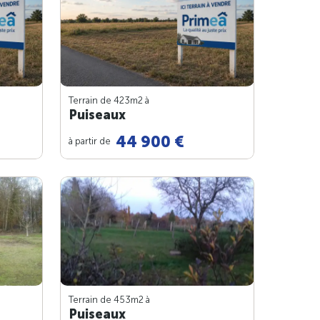
Terrain de 423m
2
à
Puiseaux
44 900 €
à partir de
Terrain de 453m
2
à
Puiseaux