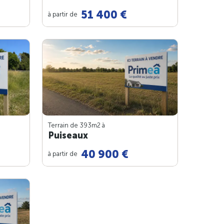
51 400 €
à partir de
Terrain de 393m
2
à
Puiseaux
40 900 €
à partir de