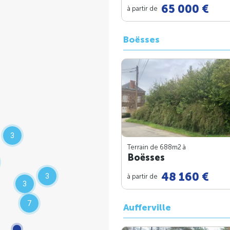
65 000 €
à partir de
Boësses
3
Terrain de 688m
2
à
Boësses
48 160 €
3
à partir de
3
7
Aufferville