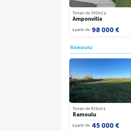
Terrain de 500m
2
à
Amponville
98 000 €
à partir de
Ramoulu
Terrain de 851m
2
à
Ramoulu
45 000 €
à partir de