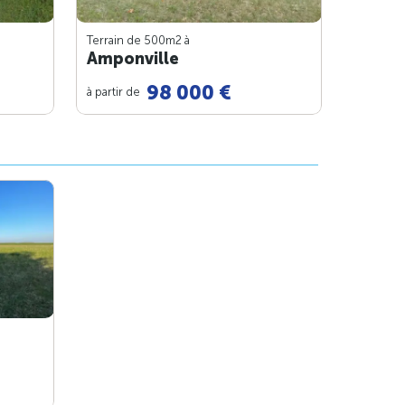
Terrain de 500m
2
à
Amponville
98 000 €
à partir de