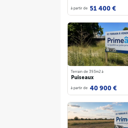
51 400 €
à partir de
Terrain de 393m
2
à
Puiseaux
40 900 €
à partir de