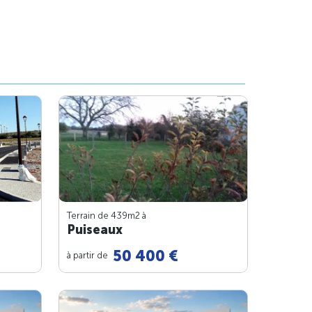
Terrain de 439m
2
à
Puiseaux
50 400 €
à partir de