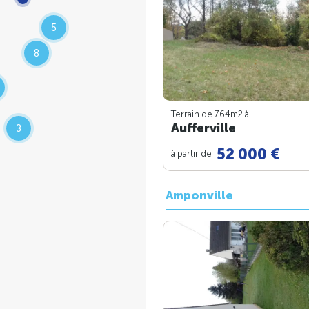
5
8
Terrain de 764m
2
à
Aufferville
3
52 000 €
à partir de
Amponville