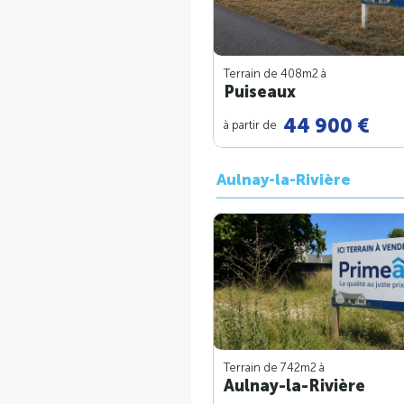
Terrain de 408m
2
à
Puiseaux
44 900 €
à partir de
Aulnay-la-Rivière
Terrain de 742m
2
à
Aulnay-la-Rivière