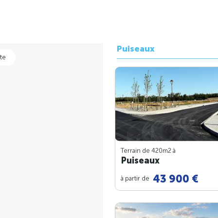
Puiseaux
te
Terrain de 420m
2
à
Puiseaux
43 900 €
à partir de