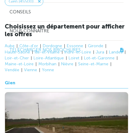
Gien (45500)
CONSEILS
Choisissez un département pour afficher
NOUS CONNAÎTRE
les offres
Aube
Côte-d'or
Dordogne
Essonne
Gironde
TÉLÉCHARGER NOS BROCHURES
Haute-Saône
Ille-et-Vilaine
Indre-et-Loire
Jura
Landes
Loir-et-Cher
Loire-Atlantique
Loiret
Lot-et-Garonne
Maine-et-Loire
Morbihan
Nièvre
Seine-et-Marne
Vendée
Vienne
Yonne
Gien