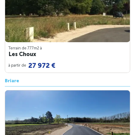
Terrain de 777m
2
à
Les Choux
27 972 €
à partir de
Briare