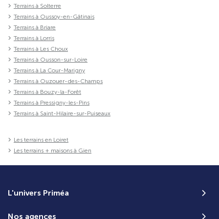
Terrains à Solterre
Terrains à Oussoy-en-Gâtinais
Terrains à Briare
Terrains à Lorris
Terrains à Les Choux
Terrains à Ousson-sur-Loire
Terrains à La Cour-Marigny
Terrains à Ouzouer-des-Champs
Terrains à Bouzy-la-Forêt
Terrains à Pressigny-les-Pins
Terrains à Saint-Hilaire-sur-Puiseaux
Les terrains en Loiret
Les terrains + maisons à Gien
L'univers Priméa
Nos agences