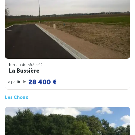
Terrain de 557m
2
à
La Bussière
28 400 €
à partir de
Les Choux