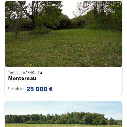
Terrain de 1340m
2
à
Montereau
25 000 €
à partir de