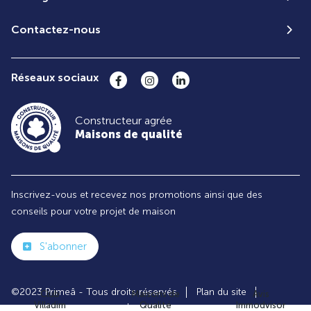
Contactez-nous
Réseaux sociaux
Constructeur agrée
Maisons de qualité
Inscrivez-vous et recevez nos promotions ainsi que des
conseils pour votre projet de maison
S'abonner
©2023 Primeâ - Tous droits réservés
Plan du site
Club
Maisons de
Avis
Villadim
Qualité
Immodvisor
Paramètres des cookies
Politiques de Confidentialités