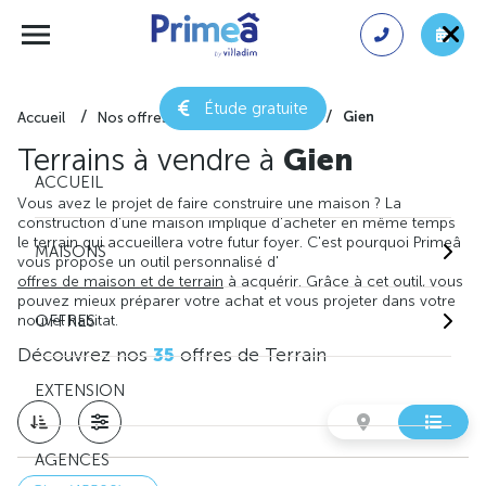
Étude gratuite
Gien
Accueil
Nos offres de terrain
Loiret
Terrains à vendre à
Gien
ACCUEIL
Vous avez le projet de faire construire une maison ? La
construction d'une maison implique d'acheter en même temps
le terrain qui accueillera votre futur foyer. C'est pourquoi Primeâ
MAISONS
vous propose un outil personnalisé d'
offres de maison et de terrain
à acquérir. Grâce à cet outil, vous
pouvez mieux préparer votre achat et vous projeter dans votre
nouvel habitat.
OFFRES
Découvrez nos
35
offres de Terrain
EXTENSION
AGENCES