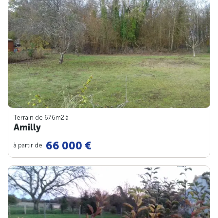
Terrain de 676m
2
à
Amilly
66 000 €
à partir de