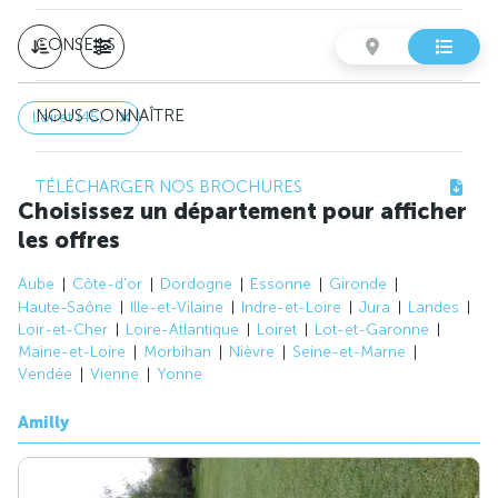
CONSEILS
NOUS CONNAÎTRE
Loiret (45)
TÉLÉCHARGER NOS BROCHURES
Choisissez un département pour afficher
les offres
Aube
Côte-d'or
Dordogne
Essonne
Gironde
Haute-Saône
Ille-et-Vilaine
Indre-et-Loire
Jura
Landes
Loir-et-Cher
Loire-Atlantique
Loiret
Lot-et-Garonne
Maine-et-Loire
Morbihan
Nièvre
Seine-et-Marne
Vendée
Vienne
Yonne
Amilly