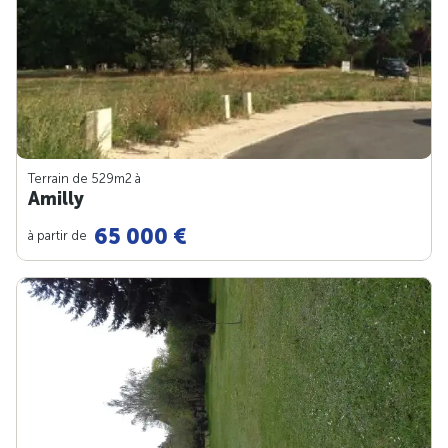
Terrain de 529m
2
à
Amilly
65 000 €
à partir de