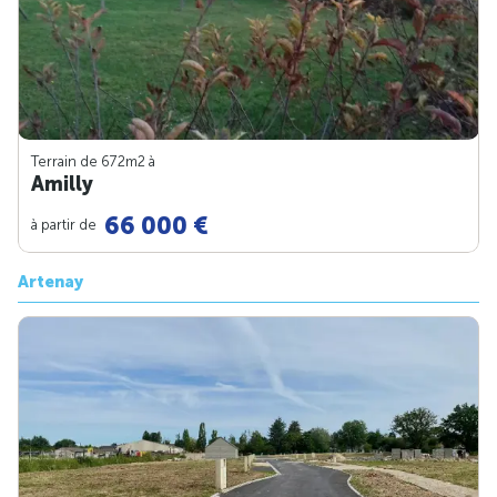
Terrain de 672m
2
à
Amilly
66 000 €
à partir de
Artenay