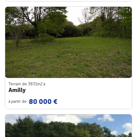
Terrain de 3831m
2
à
Amilly
80 000 €
à partir de