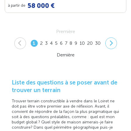
58 000 €
à partir de
Première
1
2
3
4
5
6
7
8
9
10
20
30
Dernière
Liste des questions à se poser avant de
trouver un terrain
Trouver terrain constructible à vendre dans le Loiret ne
doit pas être votre premier axe de réflexion. Avant, il
convient de répondre de la façon la plus pragmatique qui
soit à des questions préalables, comme : quel est mon
budget global ? Quel style de maison aimerais-je faire
construire? Dans quel périmètre géographique puis-je