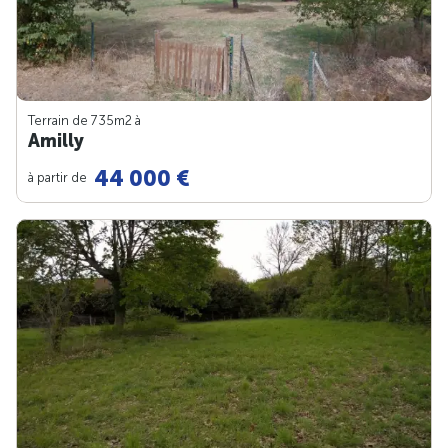
Terrain de 735m
2
à
Amilly
44 000 €
à partir de