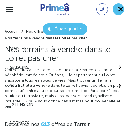
Étude gratuite
Accueil
Nos offres de terrain
Nos terrains à vendre dans le Loiret pas cher
Nos terrains à vendre dans le
ACCUEIL
Loiret pas cher
MAISONS
Collines du Val-de-Loire, plateaux de la Beauce, ou encore
périphérie immédiate d’Orléans, … le département du Loiret
s’adapte à tous les styles de vies. Mais trouver un
terrain
constructible à vendre dans le Loiret
devient de plus en plus
OFFRES
compliqué, entre autres pour sa proximité de Paris par réseau
routier ou ferroviaire, mais aussi par son grand dynalisme
industriel. PRIMEA vous donne des astuces pour trouver vite et
EXTENSION
bien
AGENCES
Découvrez nos
613
offres de Terrain