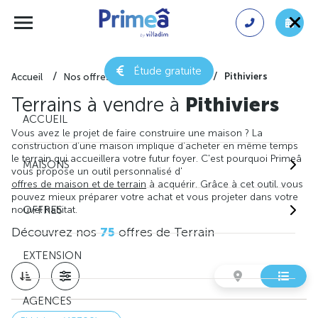
Étude gratuite
Pithiviers
Accueil
Nos offres de terrain
Loiret
Terrains à vendre à
Pithiviers
ACCUEIL
Vous avez le projet de faire construire une maison ? La
construction d'une maison implique d'acheter en même temps
le terrain qui accueillera votre futur foyer. C'est pourquoi Primeâ
MAISONS
vous propose un outil personnalisé d'
offres de maison et de terrain
à acquérir. Grâce à cet outil, vous
pouvez mieux préparer votre achat et vous projeter dans votre
nouvel habitat.
OFFRES
Découvrez nos
75
offres de Terrain
EXTENSION
AGENCES