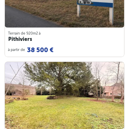
Terrain de 920m
2
à
Pithiviers
38 500 €
à partir de