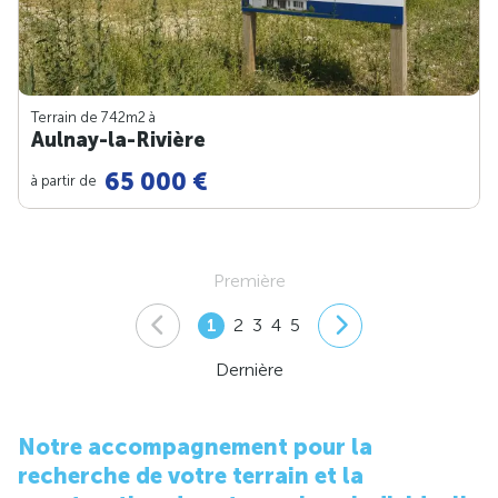
Terrain de 742m
2
à
Aulnay-la-Rivière
65 000 €
à partir de
Première
1
2
3
4
5
Dernière
Notre accompagnement pour la
recherche de votre terrain et la