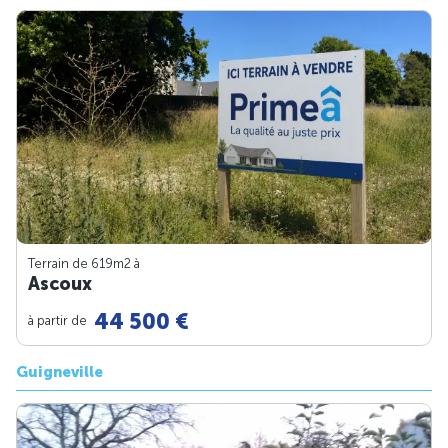
Terrain de 619m
2
à
Ascoux
44 500 €
à partir de
Guigneville