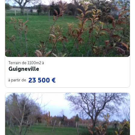
Terrain de 1100m
2
à
Guigneville
23 500 €
à partir de