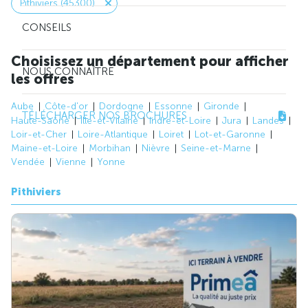
Pithiviers (45300)
CONSEILS
Choisissez un département pour afficher
NOUS CONNAÎTRE
les offres
Aube
Côte-d'or
Dordogne
Essonne
Gironde
TÉLÉCHARGER NOS BROCHURES
Haute-Saône
Ille-et-Vilaine
Indre-et-Loire
Jura
Landes
Loir-et-Cher
Loire-Atlantique
Loiret
Lot-et-Garonne
Maine-et-Loire
Morbihan
Nièvre
Seine-et-Marne
Vendée
Vienne
Yonne
Pithiviers