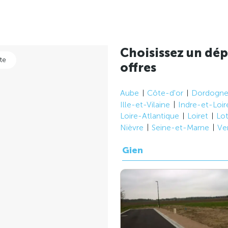
Choisissez un dép
te
offres
Aube
Côte-d'or
Dordogn
Ille-et-Vilaine
Indre-et-Loir
Loire-Atlantique
Loiret
Lo
Nièvre
Seine-et-Marne
Ve
Gien