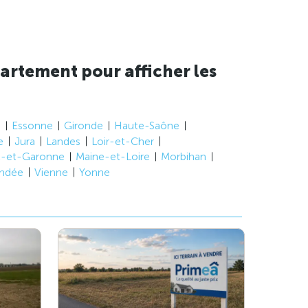
artement pour afficher les
e
Essonne
Gironde
Haute-Saône
e
Jura
Landes
Loir-et-Cher
t-et-Garonne
Maine-et-Loire
Morbihan
ndée
Vienne
Yonne