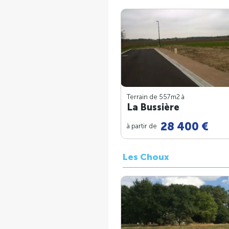
Terrain de 557m
2
à
La Bussière
28 400 €
à partir de
Les Choux