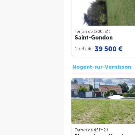
Terrain de 1200m
2
à
Saint-Gondon
39 500 €
à partir de
Nogent-sur-Vernisson
Terrain de 451m
2
à