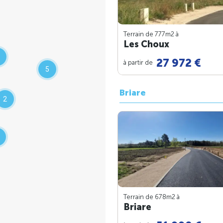
Terrain de 777m
2
à
Les Choux
27 972 €
à partir de
5
Briare
2
Terrain de 678m
2
à
Briare