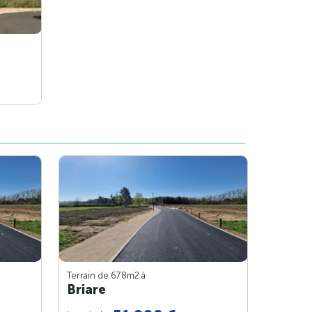
Terrain de 678m
2
à
Briare