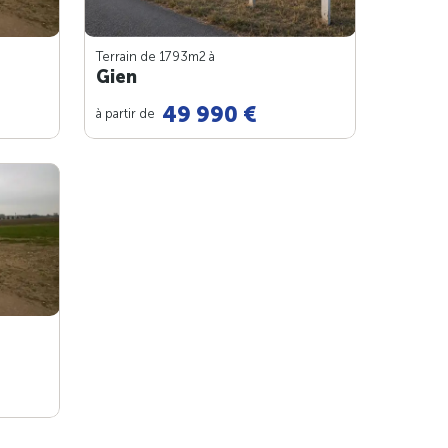
Terrain de 1793m
2
à
Gien
49 990 €
à partir de