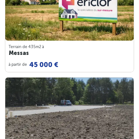
Terrain de 435m
2
à
Messas
45 000 €
à partir de