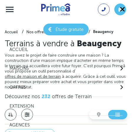
Étude gratuite
Beaugency
Accueil
Nos offres de terrain
Loiret
Terrains à vendre à
Beaugency
ACCUEIL
Vous avez le projet de faire construire une maison ? La
construction d'une maison implique d'acheter en même temps
le terrain qui accueillera votre futur foyer. C'est pourquoi Primeâ
MAISONS
vous propose un outil personnalisé d'
offres de maison et de terrain
à acquérir. Grâce à cet outil, vous
pouvez mieux préparer votre achat et vous projeter dans votre
nouvel habitat.
OFFRES
Découvrez nos
232
offres de Terrain
EXTENSION
AGENCES