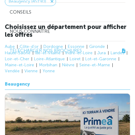
Beaugency (45190)
CONSEILS
Choisissez un département pour afficher
NOUS CONNAÎTRE
les offres
Aube
Côte-d'or
Dordogne
Essonne
Gironde
TÉLÉCHARGER NOS BROCHURES
Haute-Saône
Ille-et-Vilaine
Indre-et-Loire
Jura
Landes
Loir-et-Cher
Loire-Atlantique
Loiret
Lot-et-Garonne
Maine-et-Loire
Morbihan
Nièvre
Seine-et-Marne
Vendée
Vienne
Yonne
Beaugency