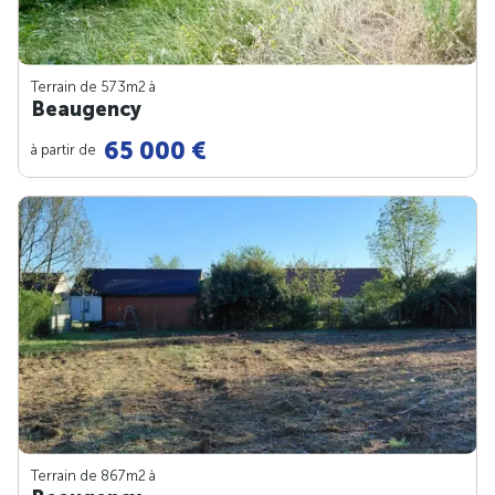
Terrain de 573m
2
à
Beaugency
65 000 €
à partir de
Terrain de 867m
2
à