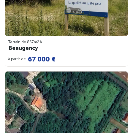
Terrain de 867m
2
à
Beaugency
67 000 €
à partir de