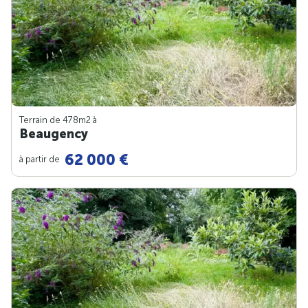
Terrain de 478m
2
à
Beaugency
62 000 €
à partir de