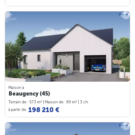
Maison à
Beaugency (45)
2
2
Terrain de : 573 m
| Maison de : 89 m
| 3 ch.
198 210 €
à partir de