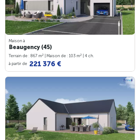
Maison à
Beaugency (45)
2
2
Terrain de : 867 m
| Maison de : 103 m
| 4 ch.
221 376 €
à partir de