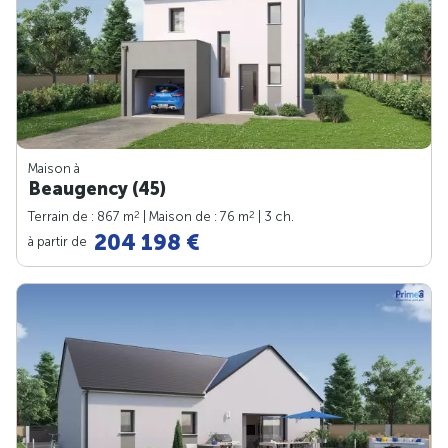
Maison à
Beaugency (45)
2
2
Terrain de : 867 m
| Maison de : 76 m
| 3 ch.
204 198 €
à partir de