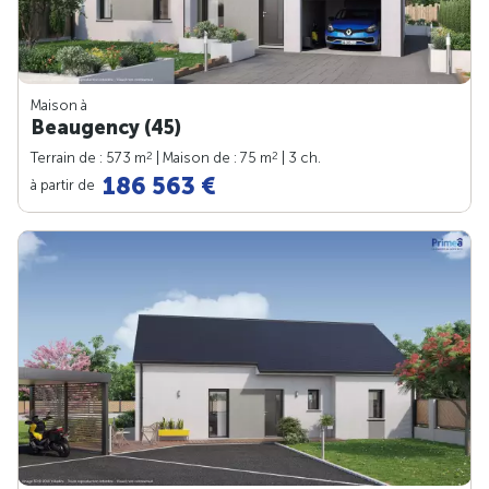
Maison à
Beaugency (45)
2
2
Terrain de : 573 m
| Maison de : 75 m
| 3 ch.
186 563 €
à partir de