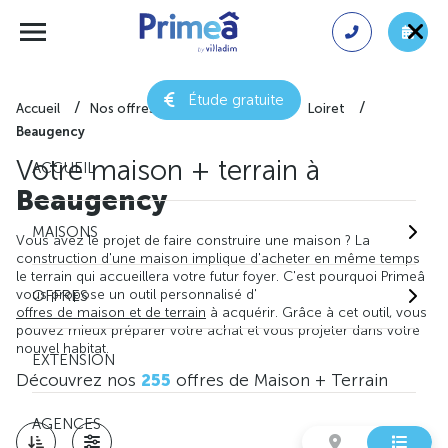
Étude gratuite
Accueil
Nos offres de maison + terrain
Loiret
Beaugency
Votre maison + terrain à
ACCUEIL
Beaugency
MAISONS
Vous avez le projet de faire construire une maison ? La
construction d'une maison implique d'acheter en même temps
le terrain qui accueillera votre futur foyer. C'est pourquoi Primeâ
vous propose un outil personnalisé d'
OFFRES
offres de maison et de terrain
à acquérir. Grâce à cet outil, vous
pouvez mieux préparer votre achat et vous projeter dans votre
nouvel habitat.
EXTENSION
Découvrez nos
255
offres de Maison + Terrain
AGENCES