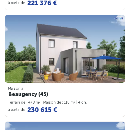
221 376 €
à partir de
Maison à
Beaugency (45)
2
2
Terrain de : 478 m
| Maison de : 110 m
| 4 ch.
230 615 €
à partir de