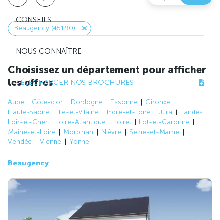
CONSEILS
Beaugency (45190)
NOUS CONNAÎTRE
Choisissez un département pour afficher
les offres
TÉLÉCHARGER NOS BROCHURES
Aube
Côte-d'or
Dordogne
Essonne
Gironde
Haute-Saône
Ille-et-Vilaine
Indre-et-Loire
Jura
Landes
Loir-et-Cher
Loire-Atlantique
Loiret
Lot-et-Garonne
Maine-et-Loire
Morbihan
Nièvre
Seine-et-Marne
Vendée
Vienne
Yonne
Beaugency