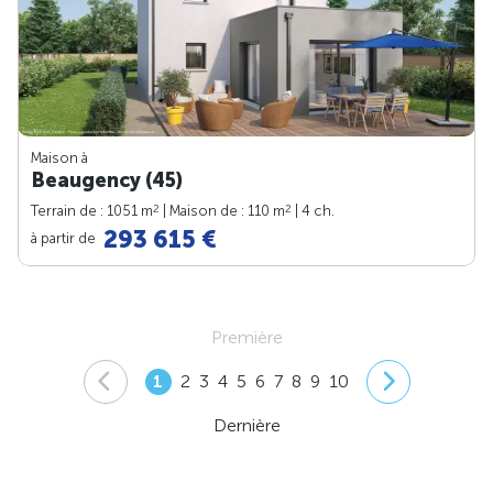
Maison à
Beaugency (45)
2
2
Terrain de : 1051 m
| Maison de : 110 m
| 4 ch.
293 615 €
à partir de
Première
1
2
3
4
5
6
7
8
9
10
Dernière