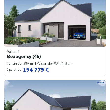
Maison à
Beaugency (45)
2
2
Terrain de : 867 m
| Maison de : 83 m
| 3 ch.
194 779 €
à partir de