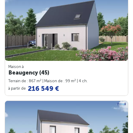
Maison à
Beaugency (45)
2
2
Terrain de : 867 m
| Maison de : 99 m
| 4 ch.
216 549 €
à partir de