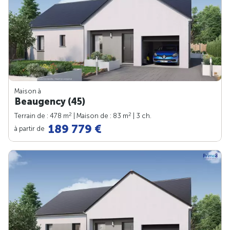
Maison à
Beaugency (45)
2
2
Terrain de : 478 m
| Maison de : 83 m
| 3 ch.
189 779 €
à partir de