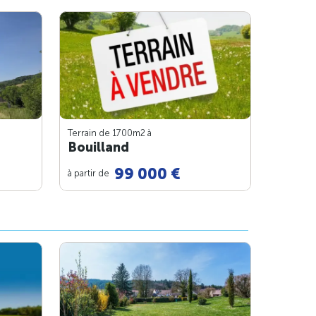
Terrain de 1700m
2
à
Bouilland
99 000 €
à partir de