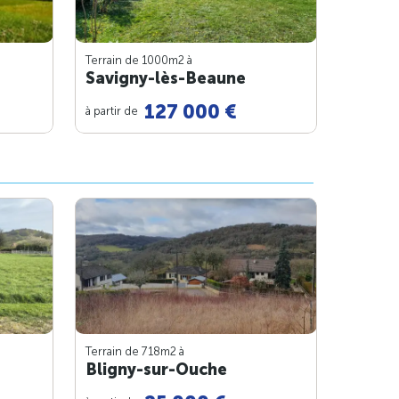
Terrain de 1000m
2
à
Savigny-lès-Beaune
127 000 €
à partir de
Terrain de 718m
2
à
Bligny-sur-Ouche