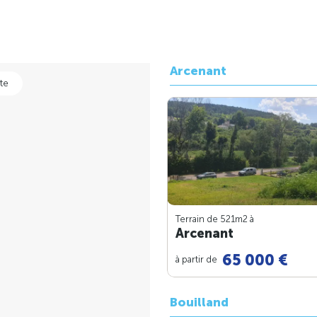
Arcenant
te
Terrain de 521m
2
à
Arcenant
65 000 €
à partir de
Bouilland