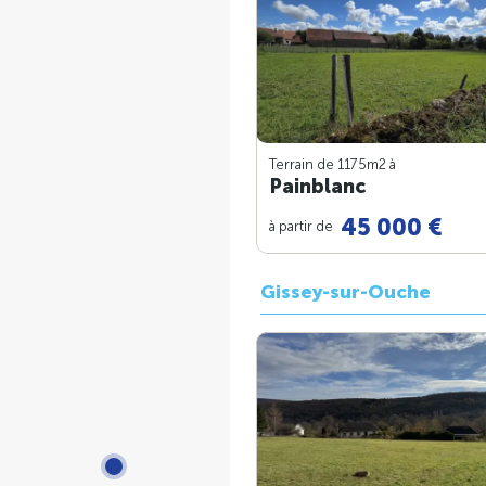
Terrain de 1175m
2
à
Painblanc
45 000 €
à partir de
Gissey-sur-Ouche