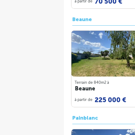
70 500 €
à partir de
Beaune
Terrain de 840m
2
à
Beaune
225 000 €
à partir de
Painblanc