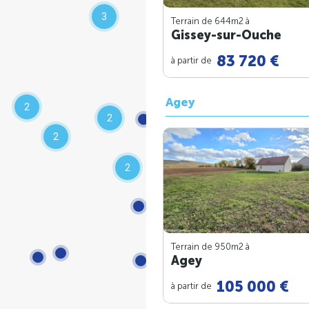
3
Terrain de 644m
2
à
Gissey-sur-Ouche
83 720 €
à partir de
Agey
2
2
2
2
Terrain de 950m
2
à
Agey
105 000 €
à partir de