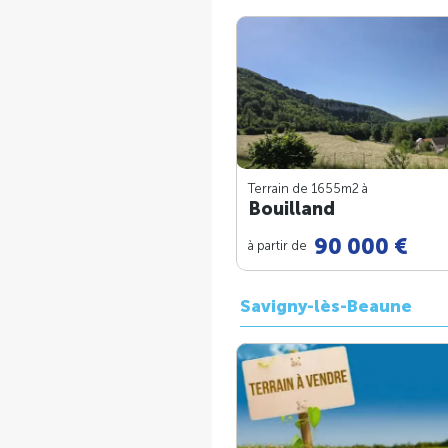
Terrain de 1655m
2
à
Bouilland
90 000 €
à partir de
Savigny-lès-Beaune