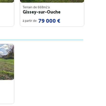
Terrain de 668m
2
à
Gissey-sur-Ouche
79 000 €
à partir de