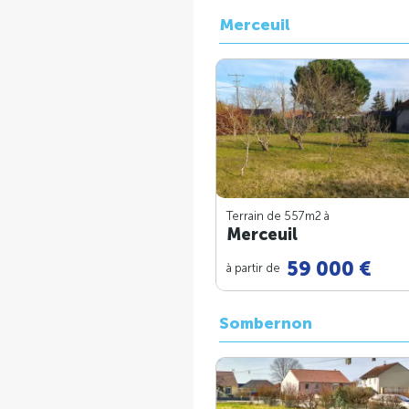
Merceuil
Terrain de 557m
2
à
Merceuil
59 000 €
à partir de
Sombernon