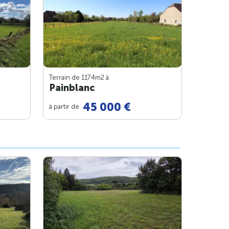
Terrain de 1174m
2
à
Painblanc
45 000 €
à partir de