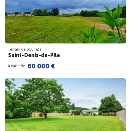
Terrain de 550m
2
à
Saint-Denis-de-Pile
60 000 €
à partir de