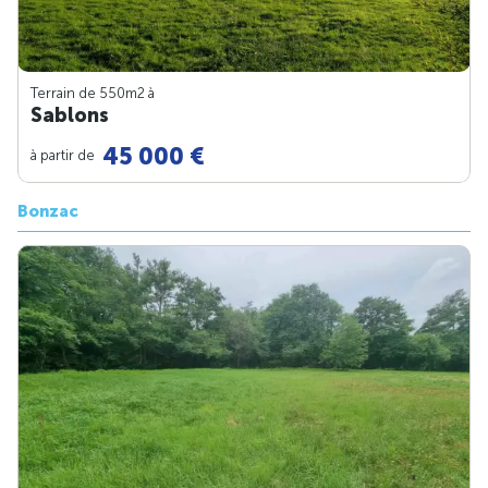
Terrain de 550m
2
à
Sablons
45 000 €
à partir de
Bonzac