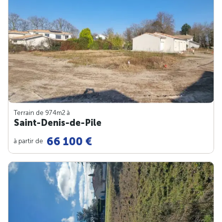
Terrain de 974m
2
à
Saint-Denis-de-Pile
66 100 €
à partir de