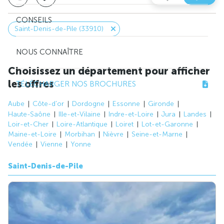
CONSEILS
Saint-Denis-de-Pile (33910)
NOUS CONNAÎTRE
Choisissez un département pour afficher
les offres
TÉLÉCHARGER NOS BROCHURES
Aube
Côte-d'or
Dordogne
Essonne
Gironde
Haute-Saône
Ille-et-Vilaine
Indre-et-Loire
Jura
Landes
Loir-et-Cher
Loire-Atlantique
Loiret
Lot-et-Garonne
Maine-et-Loire
Morbihan
Nièvre
Seine-et-Marne
Vendée
Vienne
Yonne
Saint-Denis-de-Pile