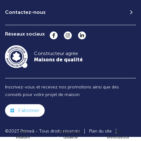
Contactez-nous
Réseaux sociaux
Constructeur agrée
Maisons de qualité
Inscrivez-vous et recevez nos promotions ainsi que des
conseils pour votre projet de maison
S'abonner
©2023 Primeâ - Tous droits réservés
Plan du site
Club
Maisons de
Avis
Villadim
Qualité
Immodvisor
Paramètres des cookies
Politiques de Confidentialités