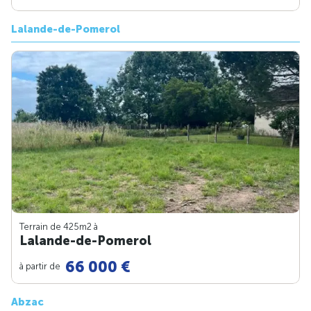
Lalande-de-Pomerol
Terrain de 425m
2
à
Lalande-de-Pomerol
66 000 €
à partir de
Abzac