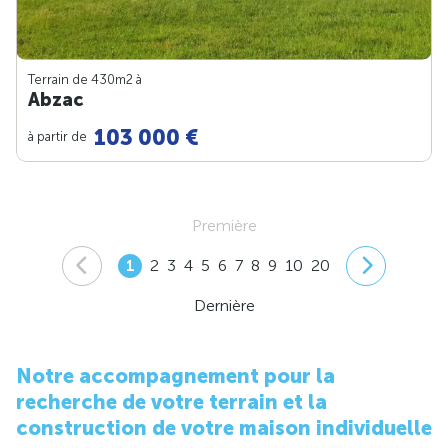
Terrain de 430m
2
à
Abzac
103 000 €
à partir de
Première
1
2
3
4
5
6
7
8
9
10
20
Dernière
Notre accompagnement pour la
recherche de votre terrain et la
construction de votre maison individuelle