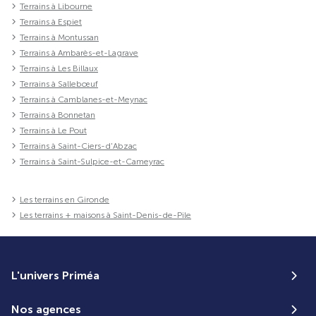
Terrains à Libourne
Terrains à Espiet
Terrains à Montussan
Terrains à Ambarès-et-Lagrave
Terrains à Les Billaux
Terrains à Sallebœuf
Terrains à Camblanes-et-Meynac
Terrains à Bonnetan
Terrains à Le Pout
Terrains à Saint-Ciers-d'Abzac
Terrains à Saint-Sulpice-et-Cameyrac
Les terrains en Gironde
Les terrains + maisons à Saint-Denis-de-Pile
L'univers Priméa
Nos agences