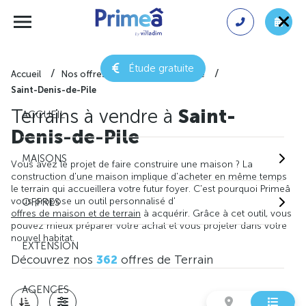
Étude gratuite
Accueil
Nos offres de terrain
Gironde
Saint-Denis-de-Pile
Terrains à vendre à
Saint-
ACCUEIL
Denis-de-Pile
MAISONS
Vous avez le projet de faire construire une maison ? La
construction d'une maison implique d'acheter en même temps
le terrain qui accueillera votre futur foyer. C'est pourquoi Primeâ
vous propose un outil personnalisé d'
OFFRES
offres de maison et de terrain
à acquérir. Grâce à cet outil, vous
pouvez mieux préparer votre achat et vous projeter dans votre
nouvel habitat.
EXTENSION
Découvrez nos
362
offres de Terrain
AGENCES