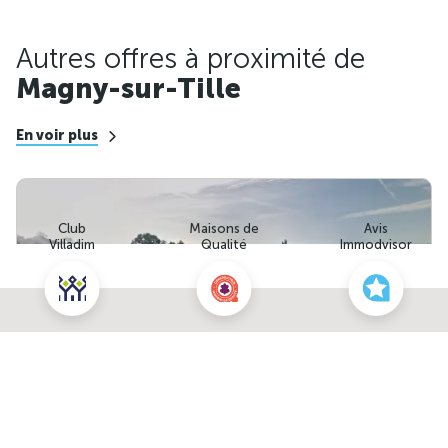
Autres offres à proximité de
Magny-sur-Tille
En voir plus
Club
Maisons de
Avis
Villadim
Qualité
Immodvisor
Nous contacter pour ce terrain
NOUS CONTACTER
POUR CETTE OFFRE
2
Terrain de 848m
à