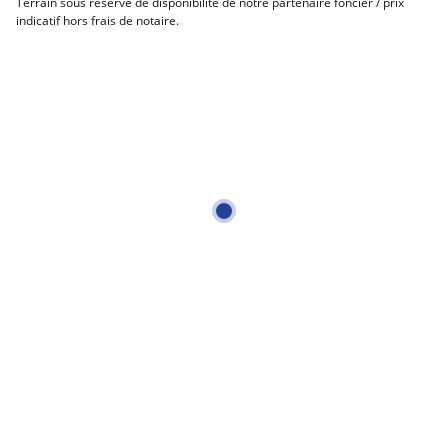
Terrain sous réserve de disponibilité de notre partenaire foncier / prix
indicatif hors frais de notaire.