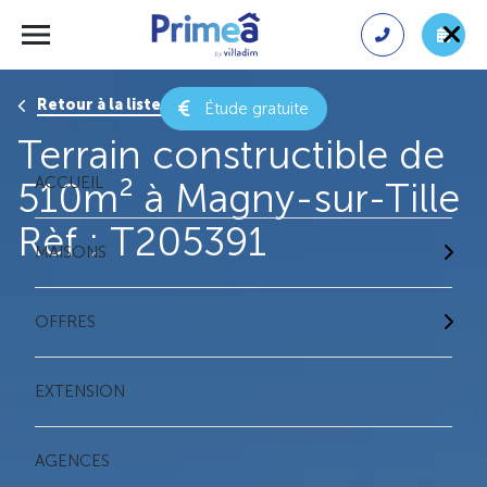
Retour à la liste des résultats
Étude gratuite
Terrain constructible de
ACCUEIL
510m² à Magny-sur-Tille
Rèf : T205391
MAISONS
OFFRES
EXTENSION
AGENCES