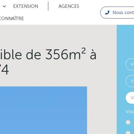
EXTENSION
AGENCES
Nous cont
CONNAÎTRE
tible de 356m² à
74
V
Vou