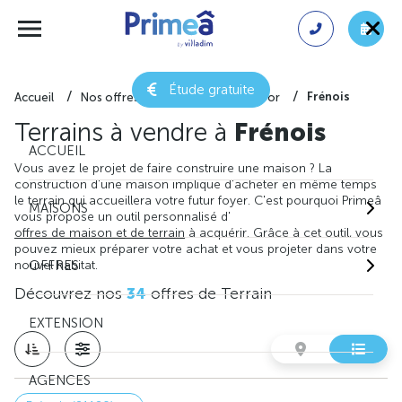
Étude gratuite
Frénois
Accueil
Nos offres de terrain
Côte-d'or
Terrains à vendre à
Frénois
ACCUEIL
Vous avez le projet de faire construire une maison ? La
construction d'une maison implique d'acheter en même temps
le terrain qui accueillera votre futur foyer. C'est pourquoi Primeâ
MAISONS
vous propose un outil personnalisé d'
offres de maison et de terrain
à acquérir. Grâce à cet outil, vous
pouvez mieux préparer votre achat et vous projeter dans votre
nouvel habitat.
OFFRES
Découvrez nos
34
offres de Terrain
EXTENSION
AGENCES