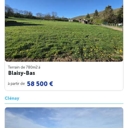
Terrain de 780m
2
à
Blaisy-Bas
58 500 €
à partir de
Clénay