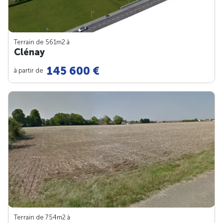
Terrain de 561m
2
à
Clénay
145 600 €
à partir de
Terrain de 754m
2
à