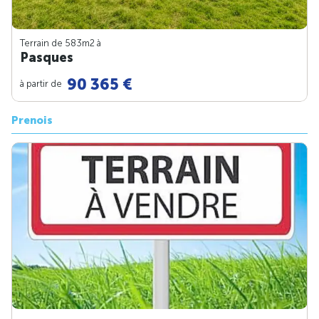
Terrain de 583m
2
à
Pasques
90 365 €
à partir de
Prenois