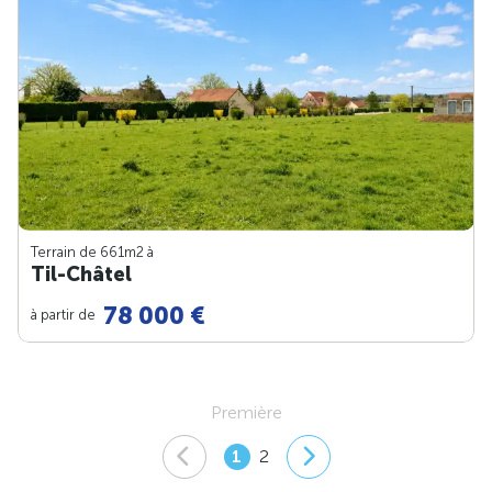
Terrain de 661m
2
à
Til-Châtel
78 000 €
à partir de
Première
1
2