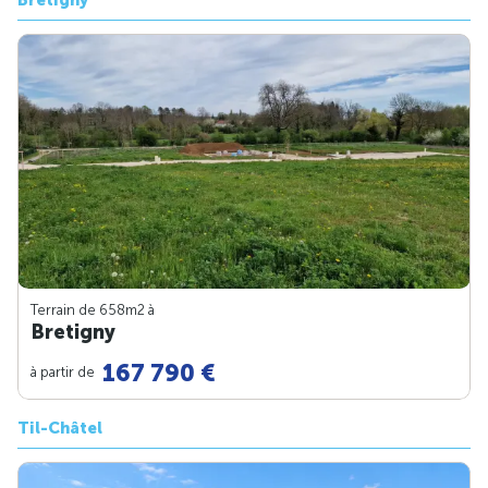
Bretigny
Terrain de 658m
2
à
Bretigny
167 790 €
à partir de
Til-Châtel