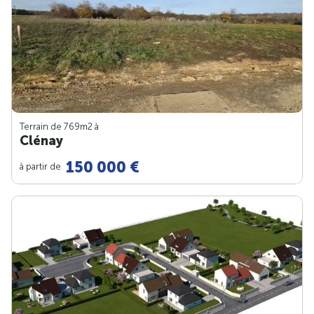
Terrain de 769m
2
à
Clénay
150 000 €
à partir de