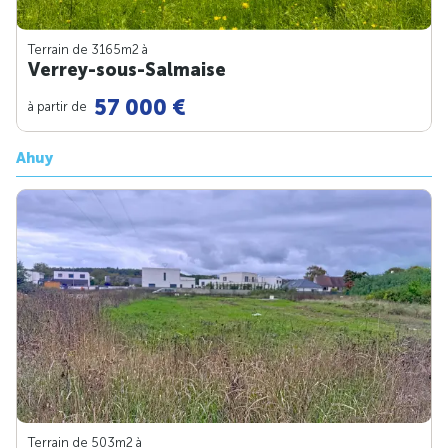
Terrain de 3165m
2
à
Verrey-sous-Salmaise
57 000 €
à partir de
Ahuy
Terrain de 503m
2
à