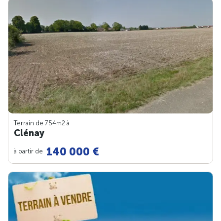
Terrain de 754m
2
à
Clénay
140 000 €
à partir de