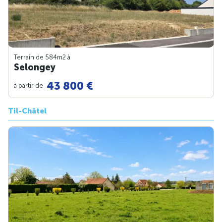
Terrain de 584m
2
à
Selongey
43 800 €
à partir de
Til-Châtel