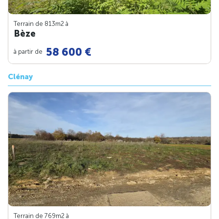
Terrain de 813m
2
à
Bèze
58 600 €
à partir de
Clénay
Terrain de 769m
2
à