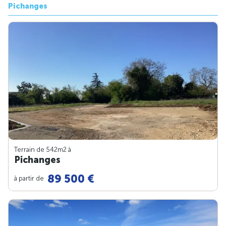
Pichanges
Terrain de 542m
2
à
Pichanges
89 500 €
à partir de