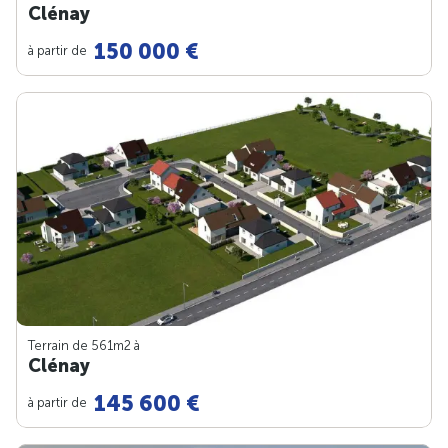
Clénay
150 000 €
à partir de
Terrain de 561m
2
à
Clénay
145 600 €
à partir de