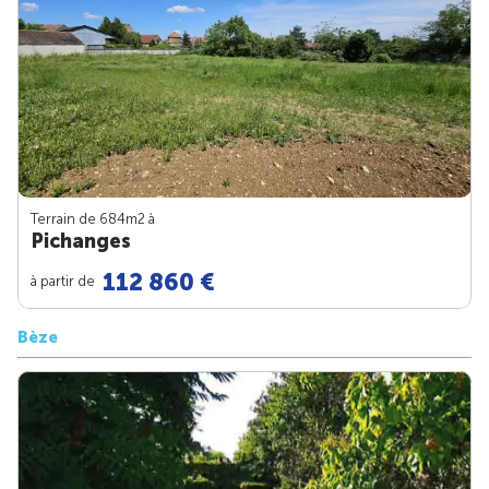
Terrain de 684m
2
à
Pichanges
112 860 €
à partir de
Bèze