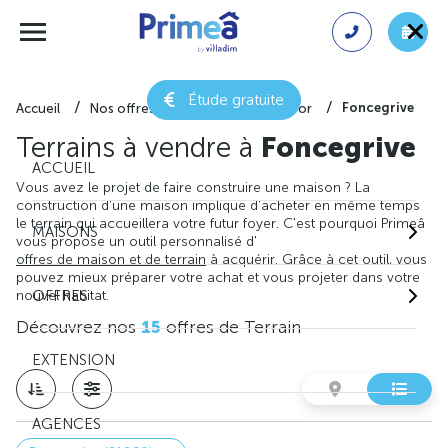
Étude gratuite
Foncegrive
Accueil
Nos offres de terrain
Côte-d'or
Terrains à vendre à
Foncegrive
ACCUEIL
Vous avez le projet de faire construire une maison ? La
construction d'une maison implique d'acheter en même temps
le terrain qui accueillera votre futur foyer. C'est pourquoi Primeâ
MAISONS
vous propose un outil personnalisé d'
offres de maison et de terrain
à acquérir. Grâce à cet outil, vous
pouvez mieux préparer votre achat et vous projeter dans votre
nouvel habitat.
OFFRES
Découvrez nos
15
offres de Terrain
EXTENSION
AGENCES