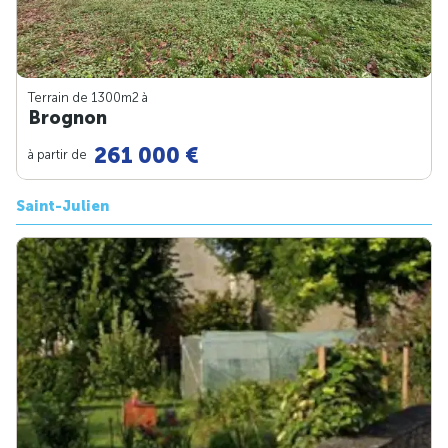
Terrain de 1300m
2
à
Brognon
261 000 €
à partir de
Saint-Julien