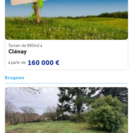
Terrain de 880m
2
à
Clénay
160 000 €
à partir de
Brognon