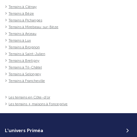
Terrains à Clénay
Terrains à Bèze
Terrains à Pichanges
Terrains à Mirebeau-sur-Bèze
Terrains à Arceau
Terrains à Lux
Terrains à Brognon
Terrains à Saint-Julien
Terrains à Bretigny
Terrains à Til-Châtel
Terrains à Selongey
Terrains à Francheville
Les terrains en Côte-d'or
Les terrains + maisons à Foncegrive
L'univers Priméa