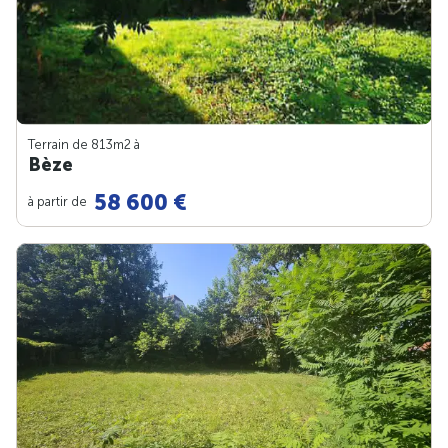
Terrain de 813m
2
à
Bèze
58 600 €
à partir de