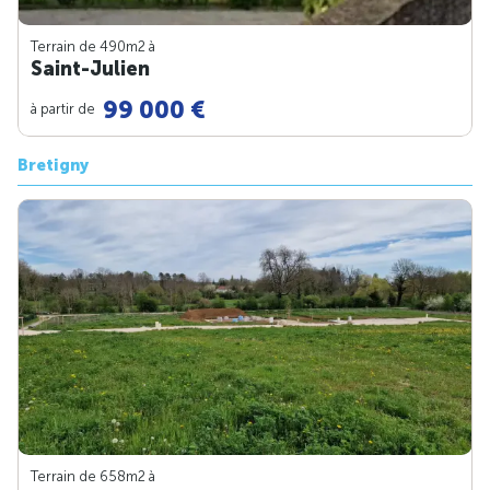
Terrain de 490m
2
à
Saint-Julien
99 000 €
à partir de
Bretigny
Terrain de 658m
2
à