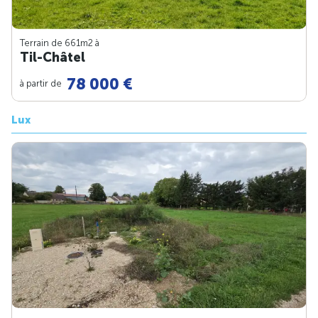
Terrain de 661m
2
à
Til-Châtel
78 000 €
à partir de
Lux