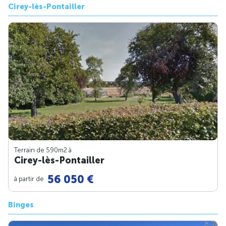
Cirey-lès-Pontailler
Terrain de 590m
2
à
Cirey-lès-Pontailler
56 050 €
à partir de
Binges