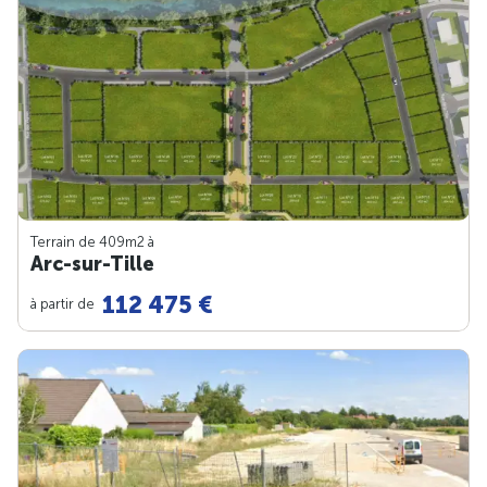
Terrain de 409m
2
à
Arc-sur-Tille
112 475 €
à partir de