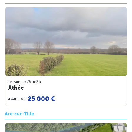
Terrain de 751m
2
à
Athée
25 000 €
à partir de
Arc-sur-Tille