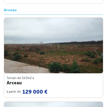
Arceau
Terrain de 563m
2
à
Arceau
129 000 €
à partir de