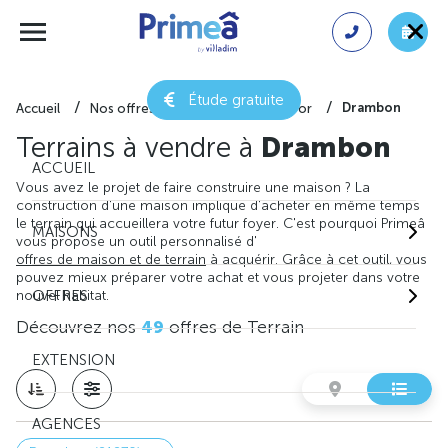
Étude gratuite
Drambon
Accueil
Nos offres de terrain
Côte-d'or
Terrains à vendre à
Drambon
ACCUEIL
Vous avez le projet de faire construire une maison ? La
construction d'une maison implique d'acheter en même temps
le terrain qui accueillera votre futur foyer. C'est pourquoi Primeâ
MAISONS
vous propose un outil personnalisé d'
offres de maison et de terrain
à acquérir. Grâce à cet outil, vous
pouvez mieux préparer votre achat et vous projeter dans votre
nouvel habitat.
OFFRES
Découvrez nos
49
offres de Terrain
EXTENSION
AGENCES