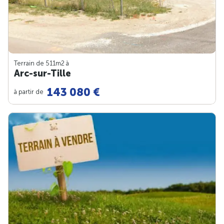
Terrain de 511m
2
à
Arc-sur-Tille
143 080 €
à partir de