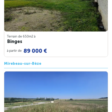
Terrain de 650m
2
à
Binges
89 000 €
à partir de
Mirebeau-sur-Bèze