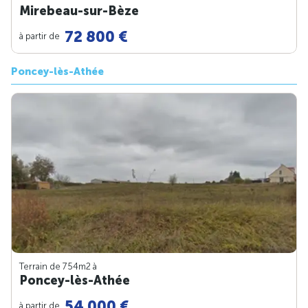
Mirebeau-sur-Bèze
72 800 €
à partir de
Poncey-lès-Athée
Terrain de 754m
2
à
Poncey-lès-Athée
54 000 €
à partir de