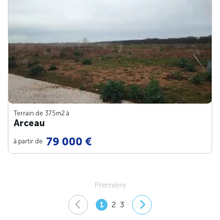
Terrain de 375m
2
à
Arceau
79 000 €
à partir de
Première
1
2
3