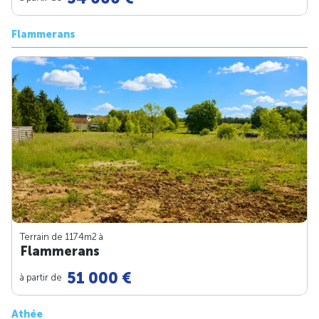
Flammerans
Terrain de 1174m
2
à
Flammerans
51 000 €
à partir de
Athée