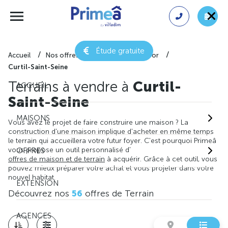
Étude gratuite
Accueil
Nos offres de terrain
Côte-d'or
Curtil-Saint-Seine
Terrains à vendre à
Curtil-
ACCUEIL
Saint-Seine
MAISONS
Vous avez le projet de faire construire une maison ? La
construction d'une maison implique d'acheter en même temps
le terrain qui accueillera votre futur foyer. C'est pourquoi Primeâ
vous propose un outil personnalisé d'
OFFRES
offres de maison et de terrain
à acquérir. Grâce à cet outil, vous
pouvez mieux préparer votre achat et vous projeter dans votre
nouvel habitat.
EXTENSION
Découvrez nos
56
offres de Terrain
AGENCES