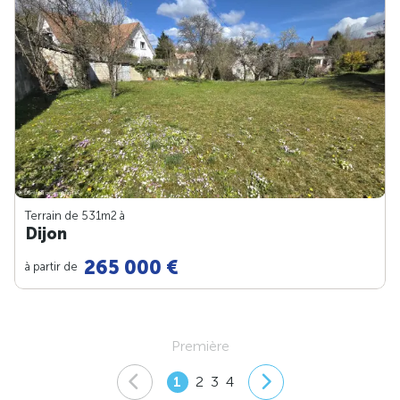
Terrain de 531m
2
à
Dijon
265 000 €
à partir de
Première
1
2
3
4