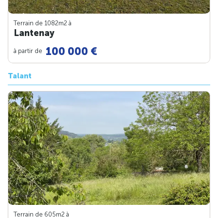
Terrain de 1082m
2
à
Lantenay
100 000 €
à partir de
Talant
Terrain de 605m
2
à