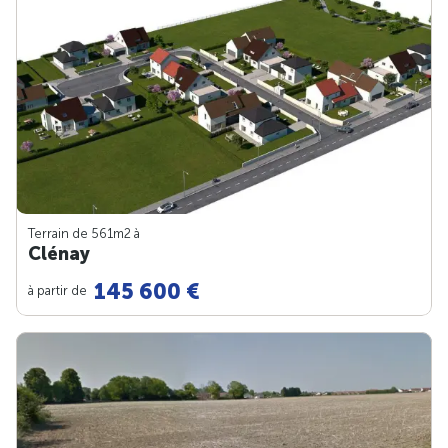
Terrain de 561m
2
à
Clénay
145 600 €
à partir de