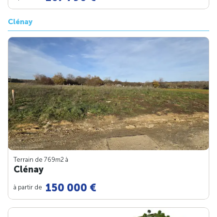
Clénay
Terrain de 769m
2
à
Clénay
150 000 €
à partir de