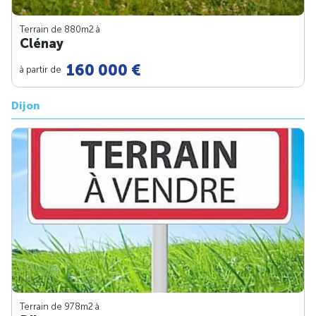
Terrain de 880m
2
à
Clénay
160 000 €
à partir de
Dijon
Terrain de 978m
2
à