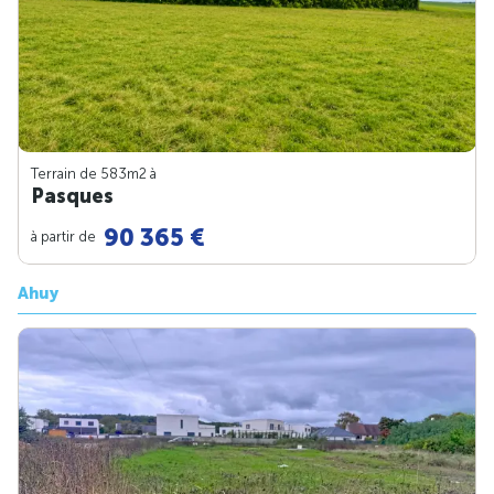
Terrain de 583m
2
à
Pasques
90 365 €
à partir de
Ahuy