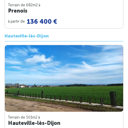
Terrain de 682m
2
à
Prenois
136 400 €
à partir de
Hauteville-lès-Dijon
Terrain de 501m
2
à
Hauteville-lès-Dijon