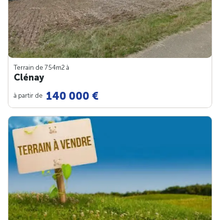
Terrain de 754m
2
à
Clénay
140 000 €
à partir de