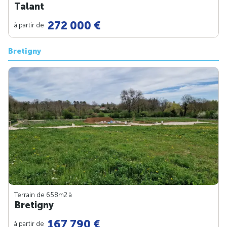
Talant
272 000 €
à partir de
Bretigny
Terrain de 658m
2
à
Bretigny
167 790 €
à partir de