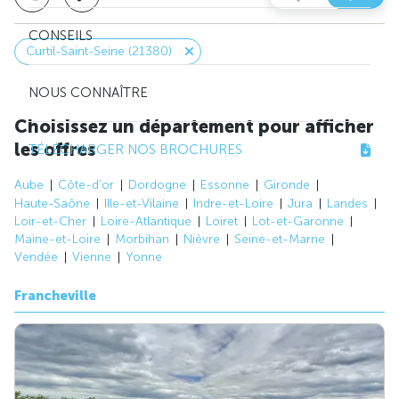
CONSEILS
Curtil-Saint-Seine (21380)
NOUS CONNAÎTRE
Choisissez un département pour afficher
les offres
TÉLÉCHARGER NOS BROCHURES
Aube
Côte-d'or
Dordogne
Essonne
Gironde
Haute-Saône
Ille-et-Vilaine
Indre-et-Loire
Jura
Landes
Loir-et-Cher
Loire-Atlantique
Loiret
Lot-et-Garonne
Maine-et-Loire
Morbihan
Nièvre
Seine-et-Marne
Vendée
Vienne
Yonne
Francheville