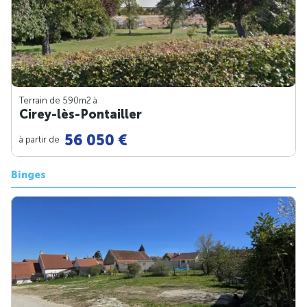
Terrain de 590m
2
à
Cirey-lès-Pontailler
56 050 €
à partir de
Binges