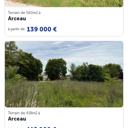
Terrain de 560m
2
à
Arceau
139 000 €
à partir de
Terrain de 418m
2
à
Arceau