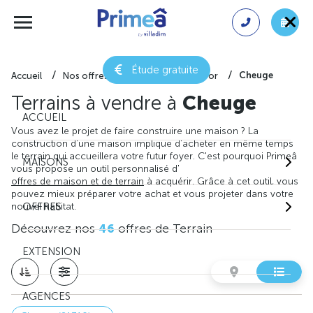
Étude gratuite
Cheuge
Accueil
Nos offres de terrain
Côte-d'or
Terrains à vendre à
Cheuge
ACCUEIL
Vous avez le projet de faire construire une maison ? La
construction d'une maison implique d'acheter en même temps
le terrain qui accueillera votre futur foyer. C'est pourquoi Primeâ
MAISONS
vous propose un outil personnalisé d'
offres de maison et de terrain
à acquérir. Grâce à cet outil, vous
pouvez mieux préparer votre achat et vous projeter dans votre
nouvel habitat.
OFFRES
Découvrez nos
46
offres de Terrain
EXTENSION
AGENCES