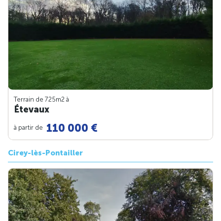
Terrain de 725m
2
à
Étevaux
110 000 €
à partir de
Cirey-lès-Pontailler