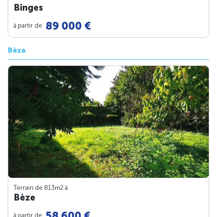
Binges
89 000 €
à partir de
Bèze
Terrain de 813m
2
à
Bèze
58 600 €
à partir de