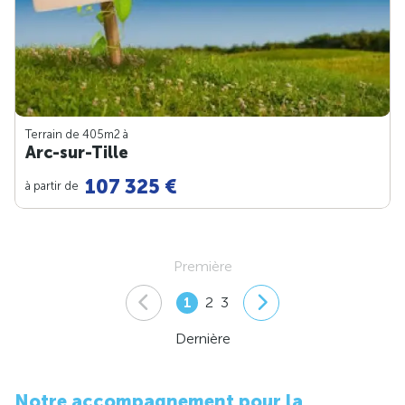
Terrain de 405m
2
à
Arc-sur-Tille
107 325 €
à partir de
Première
1
2
3
Dernière
Notre accompagnement pour la