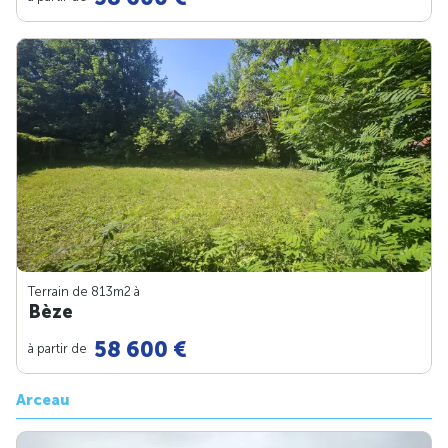
Terrain de 813m
2
à
Bèze
58 600 €
à partir de
Arceau