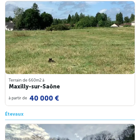
Terrain de 660m
2
à
Maxilly-sur-Saône
40 000 €
à partir de
Étevaux