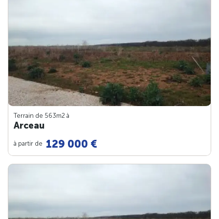
Terrain de 563m
2
à
Arceau
129 000 €
à partir de