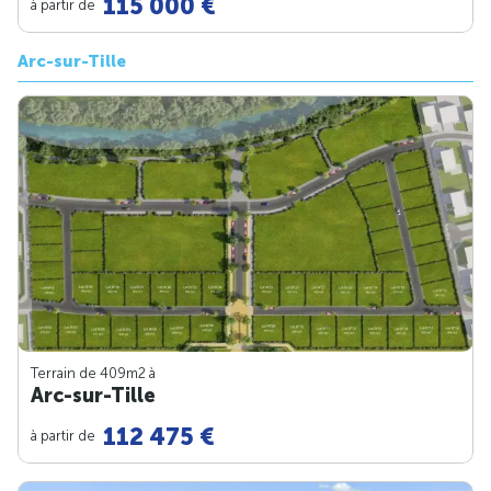
115 000 €
à partir de
Arc-sur-Tille
Terrain de 409m
2
à
Arc-sur-Tille
112 475 €
à partir de