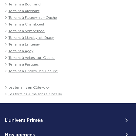
Terrains à Bouilland
Terrains à Arcenant
Terrains à Fleurey-sur-Ouche
Terrains à Chambœuf
Terrains à Sombernon
Terrains à Marcilly-et-Dracy
Terrains à Lantenay
Terrains à Agey
Terrains à Velars-sur-Ouche
Terrains à Pasques
Terrains à Chorey-les-Beaune
Les terrains en Côte-d'or
Les terrains + maisons à Chazilly
L'univers Priméa
Nos agences