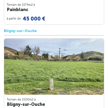
Terrain de 1174m
2
à
Painblanc
45 000 €
à partir de
Bligny-sur-Ouche
Terrain de 1500m
2
à
Bligny-sur-Ouche