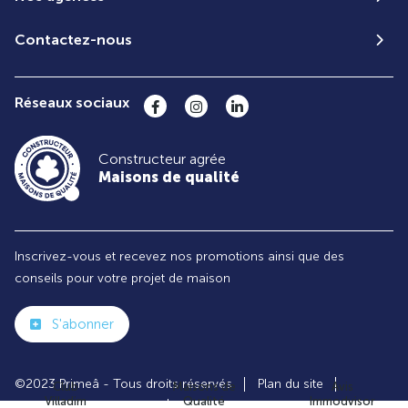
Contactez-nous
Réseaux sociaux
Constructeur agrée
Maisons de qualité
Inscrivez-vous et recevez nos promotions ainsi que des
conseils pour votre projet de maison
S'abonner
©2023 Primeâ - Tous droits réservés
Plan du site
Club
Maisons de
Avis
Villadim
Qualité
Immodvisor
Paramètres des cookies
Politiques de Confidentialités