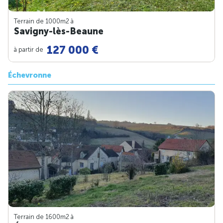
Terrain de 1000m
2
à
Savigny-lès-Beaune
127 000 €
à partir de
Échevronne
Terrain de 1600m
2
à