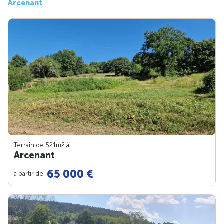
Arcenant
Terrain de 521m
2
à
Arcenant
65 000 €
à partir de