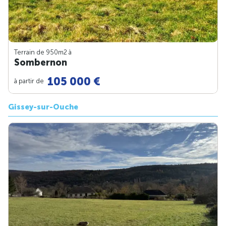
Terrain de 950m
2
à
Sombernon
105 000 €
à partir de
Gissey-sur-Ouche