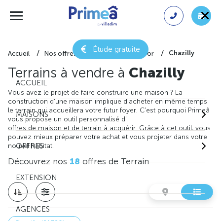
Étude gratuite
Chazilly
Accueil
Nos offres de terrain
Côte-d'or
Terrains à vendre à
Chazilly
ACCUEIL
Vous avez le projet de faire construire une maison ? La
construction d'une maison implique d'acheter en même temps
le terrain qui accueillera votre futur foyer. C'est pourquoi Primeâ
MAISONS
vous propose un outil personnalisé d'
offres de maison et de terrain
à acquérir. Grâce à cet outil, vous
pouvez mieux préparer votre achat et vous projeter dans votre
nouvel habitat.
OFFRES
Découvrez nos
18
offres de Terrain
EXTENSION
AGENCES