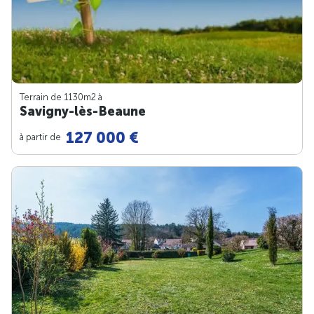
Terrain de 1130m
2
à
Savigny-lès-Beaune
127 000 €
à partir de