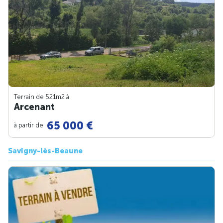
Terrain de 521m
2
à
Arcenant
65 000 €
à partir de
Savigny-lès-Beaune