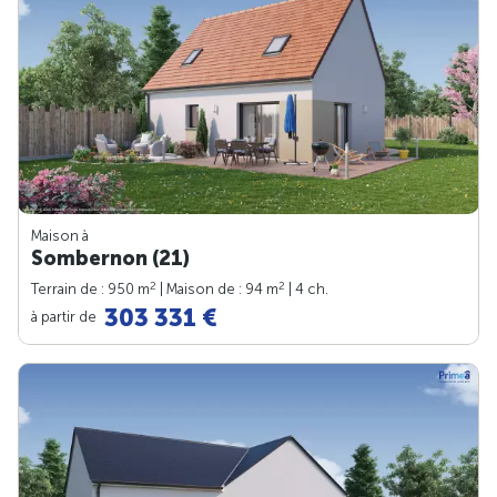
Maison à
Sombernon (21)
2
2
Terrain de : 950 m
| Maison de : 94 m
| 4 ch.
303 331 €
à partir de