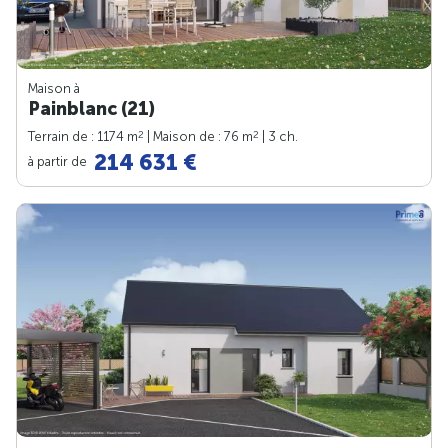
Maison à
Painblanc (21)
2
2
Terrain de : 1174 m
| Maison de : 76 m
| 3 ch.
214 631 €
à partir de