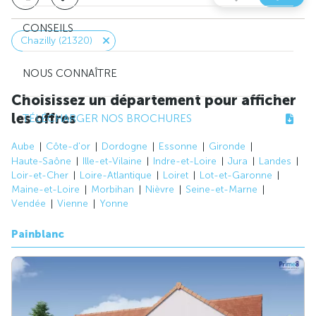
CONSEILS
Chazilly (21320)
NOUS CONNAÎTRE
Choisissez un département pour afficher
les offres
TÉLÉCHARGER NOS BROCHURES
Aube
Côte-d'or
Dordogne
Essonne
Gironde
Haute-Saône
Ille-et-Vilaine
Indre-et-Loire
Jura
Landes
Loir-et-Cher
Loire-Atlantique
Loiret
Lot-et-Garonne
Maine-et-Loire
Morbihan
Nièvre
Seine-et-Marne
Vendée
Vienne
Yonne
Painblanc