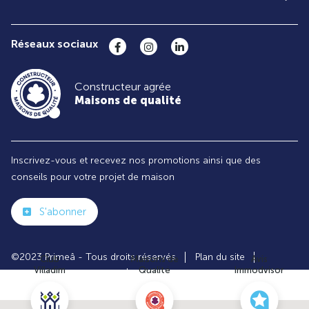
Réseaux sociaux
Constructeur agrée
Maisons de qualité
Inscrivez-vous et recevez nos promotions ainsi que des
conseils pour votre projet de maison
S'abonner
©2023 Primeâ - Tous droits réservés
Plan du site
Club
Maisons de
Avis
Villadim
Qualité
Immodvisor
Paramètres des cookies
Politiques de Confidentialités
Mentions légales
Recrutement
Parrainer un ami
Le groupe VILLADIM