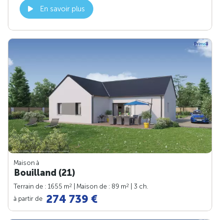
En savoir plus
Maison à
Bouilland (21)
2
2
Terrain de : 1655 m
| Maison de : 89 m
| 3 ch.
274 739 €
à partir de