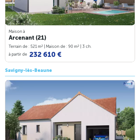
Maison à
Arcenant (21)
2
2
Terrain de : 521 m
| Maison de : 90 m
| 3 ch.
232 610 €
à partir de
Savigny-lès-Beaune