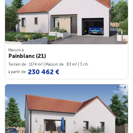
Maison à
Painblanc (21)
2
2
Terrain de : 1174 m
| Maison de : 83 m
| 3 ch.
230 462 €
à partir de