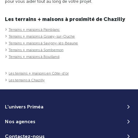
pour vous aider tout au long de votre projet.
Les terrains + maisons à proximité de Chazilly
Terrains + maisons à Painblanc
Terrains + maisons à Gissey-sur-Ouche
Terrains + maisons à Savigny-lès-Beaune
Terrains + maisons à Sombernon
Terrains + maisons à Bouilland
Les terrains + maisons en Côte-d'or
Les terrains à Chazilly
L'univers Priméa
Nos agences
Contactez-nous