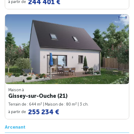
244 401 €
à partir de
Maison à
Gissey-sur-Ouche (21)
2
2
Terrain de : 644 m
| Maison de : 80 m
| 3 ch.
255 234 €
à partir de
Arcenant