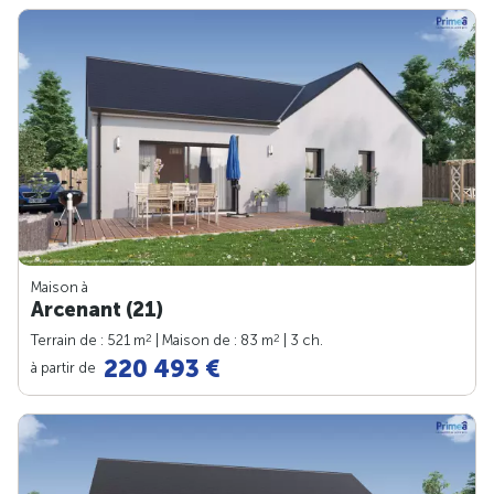
Maison à
Arcenant (21)
2
2
Terrain de : 521 m
| Maison de : 83 m
| 3 ch.
220 493 €
à partir de