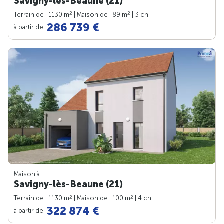
Savigny-lès-Beaune (21)
2
2
Terrain de : 1130 m
| Maison de : 89 m
| 3 ch.
286 739 €
à partir de
Maison à
Savigny-lès-Beaune (21)
2
2
Terrain de : 1130 m
| Maison de : 100 m
| 4 ch.
322 874 €
à partir de