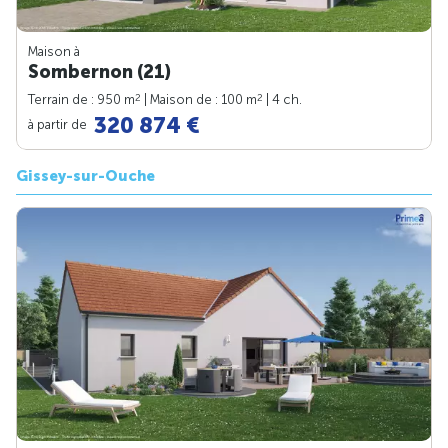
Maison à
Sombernon (21)
2
2
Terrain de : 950 m
| Maison de : 100 m
| 4 ch.
320 874 €
à partir de
Gissey-sur-Ouche