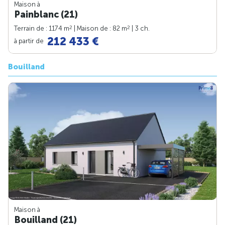
Maison à
Painblanc (21)
2
2
Terrain de : 1174 m
| Maison de : 82 m
| 3 ch.
212 433 €
à partir de
Bouilland
Maison à
Bouilland (21)