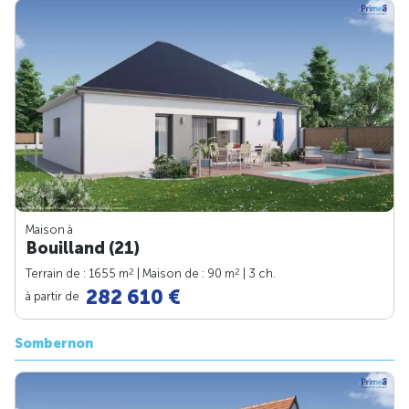
Maison à
Bouilland (21)
2
2
Terrain de : 1655 m
| Maison de : 90 m
| 3 ch.
282 610 €
à partir de
Sombernon