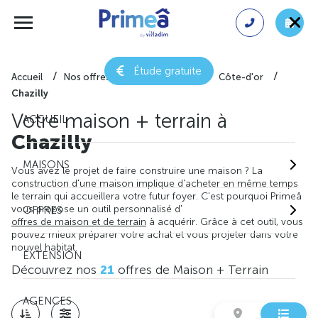
Étude gratuite
Accueil
Nos offres de maison + terrain
Côte-d'or
Chazilly
Votre maison + terrain à
ACCUEIL
Chazilly
MAISONS
Vous avez le projet de faire construire une maison ? La
construction d'une maison implique d'acheter en même temps
le terrain qui accueillera votre futur foyer. C'est pourquoi Primeâ
vous propose un outil personnalisé d'
OFFRES
offres de maison et de terrain
à acquérir. Grâce à cet outil, vous
pouvez mieux préparer votre achat et vous projeter dans votre
nouvel habitat.
EXTENSION
Découvrez nos
21
offres de Maison + Terrain
AGENCES