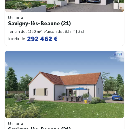
Maison à
Savigny-lès-Beaune (21)
2
2
Terrain de : 1130 m
| Maison de : 83 m
| 3 ch.
292 462 €
à partir de
Maison à