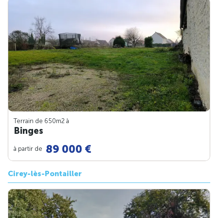
Terrain de 650m
2
à
Binges
89 000 €
à partir de
Cirey-lès-Pontailler