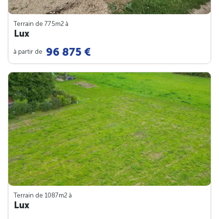
Terrain de 775m
2
à
Lux
96 875 €
à partir de
Terrain de 1087m
2
à
Lux