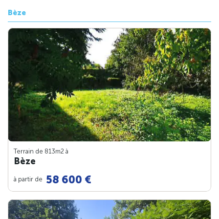
Bèze
Terrain de 813m
2
à
Bèze
58 600 €
à partir de