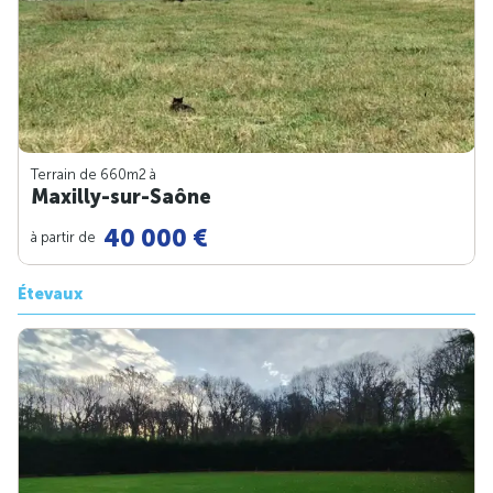
Terrain de 660m
2
à
Maxilly-sur-Saône
40 000 €
à partir de
Étevaux