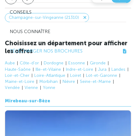
CONSEILS
Champagne-sur-Vingeanne (21310)
NOUS CONNAÎTRE
Choisissez un département pour afficher
les offres
TÉLÉCHARGER NOS BROCHURES
Aube
Côte-d'or
Dordogne
Essonne
Gironde
Haute-Saône
Ille-et-Vilaine
Indre-et-Loire
Jura
Landes
Loir-et-Cher
Loire-Atlantique
Loiret
Lot-et-Garonne
Maine-et-Loire
Morbihan
Nièvre
Seine-et-Marne
Vendée
Vienne
Yonne
Mirebeau-sur-Bèze