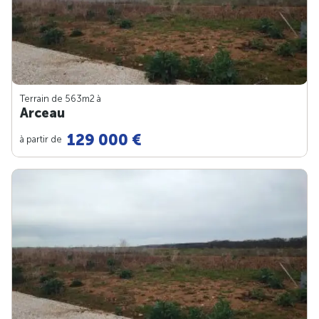
Terrain de 563m
2
à
Arceau
129 000 €
à partir de