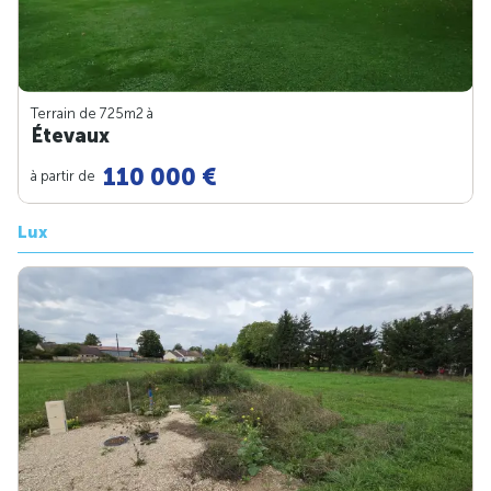
Terrain de 725m
2
à
Étevaux
110 000 €
à partir de
Lux