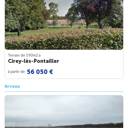
Terrain de 590m
2
à
Cirey-lès-Pontailler
56 050 €
à partir de
Arceau