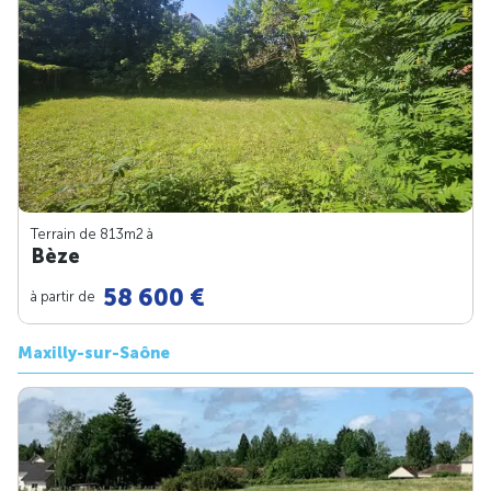
Terrain de 813m
2
à
Bèze
58 600 €
à partir de
Maxilly-sur-Saône