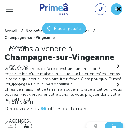
Étude gratuite
Accueil
Nos offres de terrain
Côte-d'or
Champagne-sur-Vingeanne
Terrains à vendre à
ACCUEIL
Champagne-sur-Vingeanne
MAISONS
Vous avez le projet de faire construire une maison ? La
construction d'une maison implique d'acheter en même temps
le terrain qui accueillera votre futur foyer. C'est pourquoi Primeâ
vous propose un outil personnalisé d'
OFFRES
offres de maison et de terrain
à acquérir. Grâce à cet outil, vous
pouvez mieux préparer votre achat et vous projeter dans votre
nouvel habitat.
EXTENSION
Découvrez nos
36
offres de Terrain
AGENCES