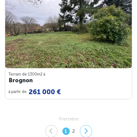
Terrain de 1300m
2
à
Brognon
261 000 €
à partir de
Première
1
2