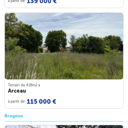
139 000 €
à partir de
Terrain de 418m
2
à
Arceau
115 000 €
à partir de
Brognon