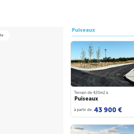
Puiseaux
te
Terrain de 420m
2
à
Puiseaux
43 900 €
à partir de