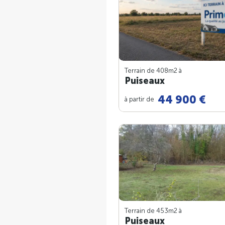
Terrain de 408m
2
à
Puiseaux
44 900 €
à partir de
Terrain de 453m
2
à
Puiseaux