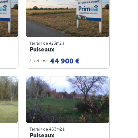
Terrain de 423m
2
à
Puiseaux
44 900 €
à partir de
Terrain de 453m
2
à
Puiseaux