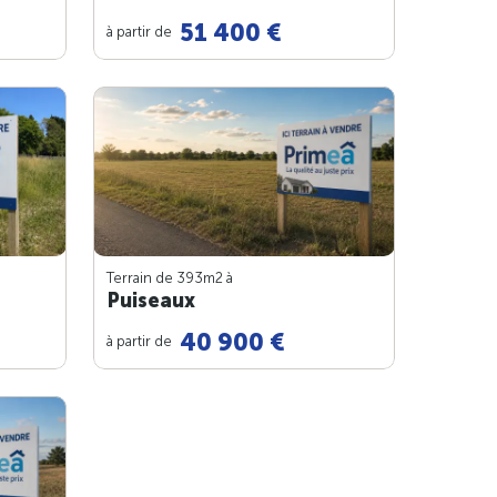
51 400 €
à partir de
Terrain de 393m
2
à
Puiseaux
40 900 €
à partir de