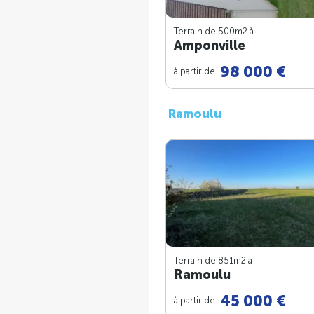
Terrain de 500m
2
à
Amponville
98 000 €
à partir de
Ramoulu
Terrain de 851m
2
à
Ramoulu
45 000 €
à partir de