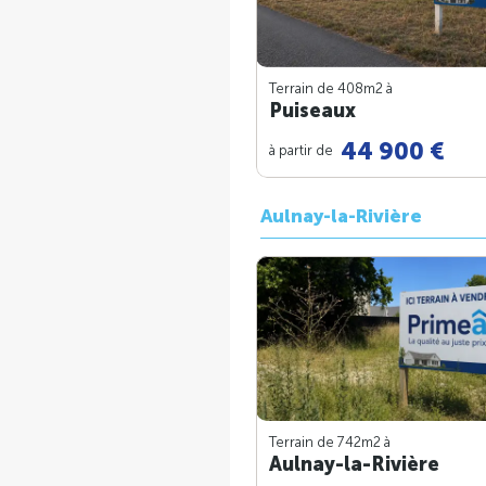
Terrain de 408m
2
à
Puiseaux
44 900 €
à partir de
Aulnay-la-Rivière
Terrain de 742m
2
à
Aulnay-la-Rivière