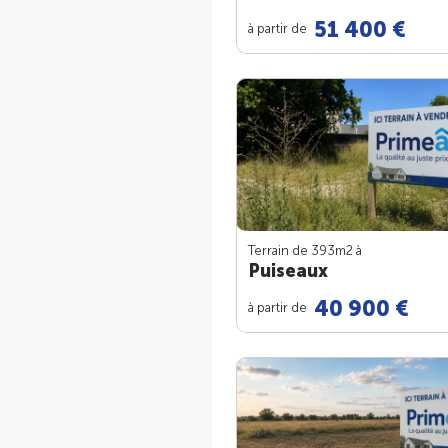
51 400 €
à partir de
Terrain de 393m
2
à
Puiseaux
40 900 €
à partir de