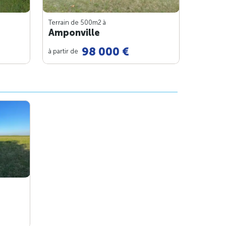
Terrain de 500m
2
à
Amponville
98 000 €
à partir de