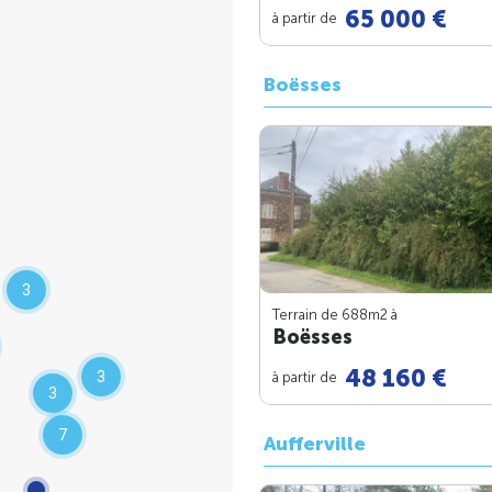
65 000 €
à partir de
Boësses
3
Terrain de 688m
2
à
Boësses
48 160 €
3
à partir de
3
7
Aufferville