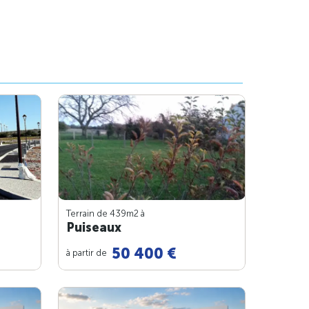
Terrain de 439m
2
à
Puiseaux
50 400 €
à partir de