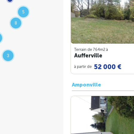
5
8
Terrain de 764m
2
à
Aufferville
3
52 000 €
à partir de
Amponville