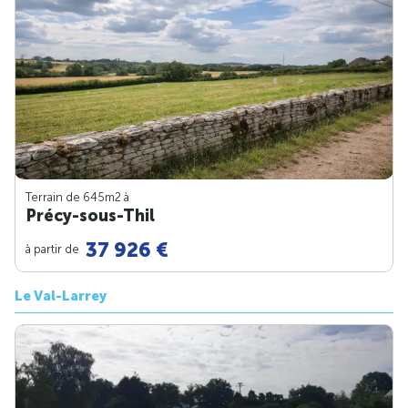
Terrain de 645m
2
à
Précy-sous-Thil
37 926 €
à partir de
Le Val-Larrey