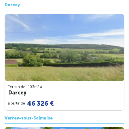
Darcey
Terrain de 1103m
2
à
Darcey
46 326 €
à partir de
Verrey-sous-Salmaise