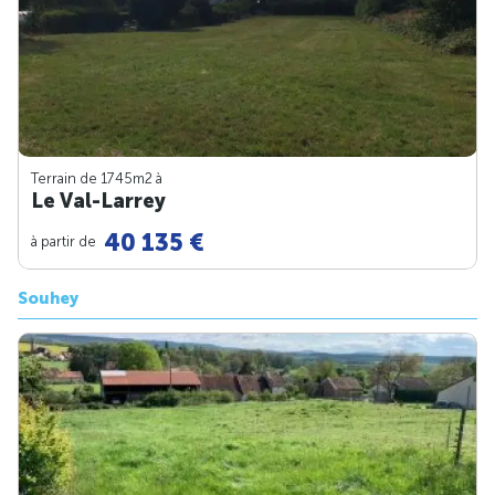
Terrain de 1745m
2
à
Le Val-Larrey
40 135 €
à partir de
Souhey