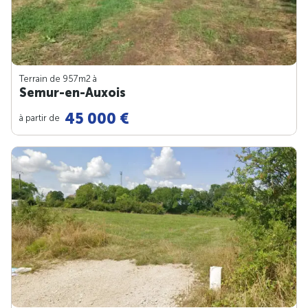
Terrain de 957m
2
à
Semur-en-Auxois
45 000 €
à partir de