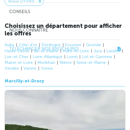
Braux (21390)
CONSEILS
Choisissez un département pour afficher
NOUS CONNAÎTRE
les offres
Aube
Côte-d'or
Dordogne
Essonne
Gironde
TÉLÉCHARGER NOS BROCHURES
Haute-Saône
Ille-et-Vilaine
Indre-et-Loire
Jura
Landes
Loir-et-Cher
Loire-Atlantique
Loiret
Lot-et-Garonne
Maine-et-Loire
Morbihan
Nièvre
Seine-et-Marne
Vendée
Vienne
Yonne
Marcilly-et-Dracy