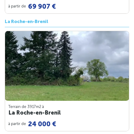
69 907 €
à partir de
La Roche-en-Brenil
Terrain de 3917m
2
à
La Roche-en-Brenil
24 000 €
à partir de