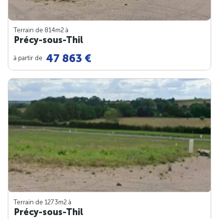
Terrain de 814m
2
à
Précy-sous-Thil
47 863 €
à partir de
Terrain de 1273m
2
à
Précy-sous-Thil