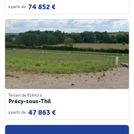
74 852 €
à partir de
Terrain de 814m
2
à
Précy-sous-Thil
47 863 €
à partir de