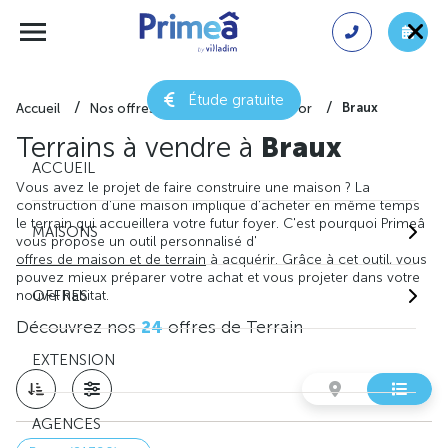
Étude gratuite
Braux
Accueil
Nos offres de terrain
Côte-d'or
Terrains à vendre à
Braux
ACCUEIL
Vous avez le projet de faire construire une maison ? La
construction d'une maison implique d'acheter en même temps
le terrain qui accueillera votre futur foyer. C'est pourquoi Primeâ
MAISONS
vous propose un outil personnalisé d'
offres de maison et de terrain
à acquérir. Grâce à cet outil, vous
pouvez mieux préparer votre achat et vous projeter dans votre
nouvel habitat.
OFFRES
Découvrez nos
24
offres de Terrain
EXTENSION
AGENCES