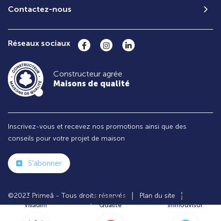
Contactez-nous
Réseaux sociaux
Constructeur agrée
Maisons de qualité
Inscrivez-vous et recevez nos promotions ainsi que des
conseils pour votre projet de maison
S'abonner
©2023 Primeâ - Tous droits réservés
Plan du site
Club
Maisons de
Avis
Villadim
Qualité
Immodvisor
Paramètres des cookies
Politiques de Confidentialités
Mentions légales
Recrutement
Parrainer un ami