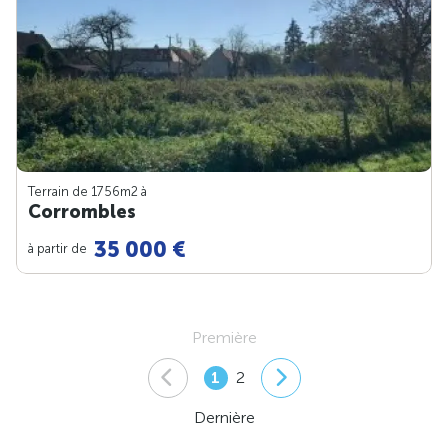
Terrain de 1756m
2
à
Corrombles
35 000 €
à partir de
Première
1
2
Dernière