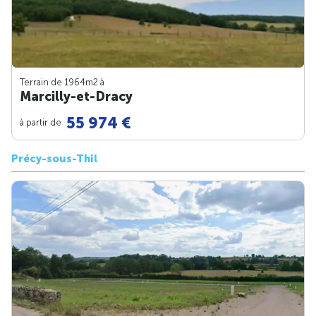
Terrain de 1964m
2
à
Marcilly-et-Dracy
55 974 €
à partir de
Précy-sous-Thil