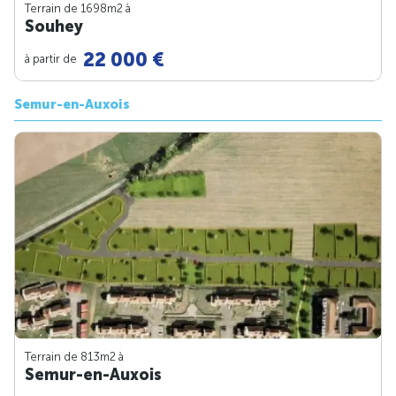
Terrain de 1698m
2
à
Souhey
22 000 €
à partir de
Semur-en-Auxois
Terrain de 813m
2
à
Semur-en-Auxois