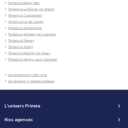
Terrains à Blaisy-Bas
Terrains à La Roche-en-Brenil
Terrains à Corrombles
Terrains à Le Val-Larrey
Terrains à Sombernon
Terrains à Venarey-les-Laumes
Terrains à Darcey
Terrains à Toutry
Terrains à Marcilly-et-Dracy
Terrains à Verrey-sous-Salmaise
Les terrains en Côte-d'or
Les terrains + maisons à Braux
L'univers Priméa
Nos agences