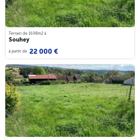
Terrain de 1698m
2
à
Souhey
22 000 €
à partir de