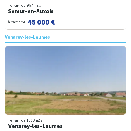
Terrain de 957m
2
à
Semur-en-Auxois
45 000 €
à partir de
Venarey-les-Laumes
Terrain de 1319m
2
à
Venarey-les-Laumes