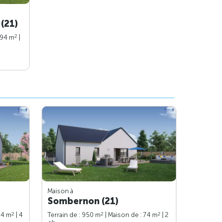
(21)
2
 94 m
|
Maison à
Sombernon (21)
2
2
2
94 m
| 4
Terrain de : 950 m
| Maison de : 74 m
| 2