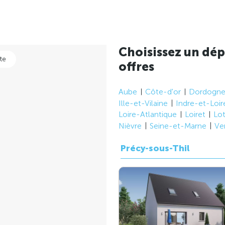
Choisissez un dép
te
offres
Aube
Côte-d'or
Dordogn
Ille-et-Vilaine
Indre-et-Loir
Loire-Atlantique
Loiret
Lo
Nièvre
Seine-et-Marne
Ve
Précy-sous-Thil