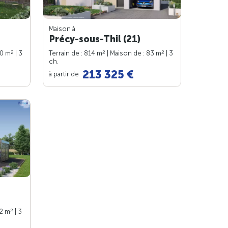
Maison à
Précy-sous-Thil (21)
2
2
2
80 m
| 3
Terrain de : 814 m
| Maison de : 83 m
| 3
ch.
213 325 €
à partir de
2
82 m
| 3