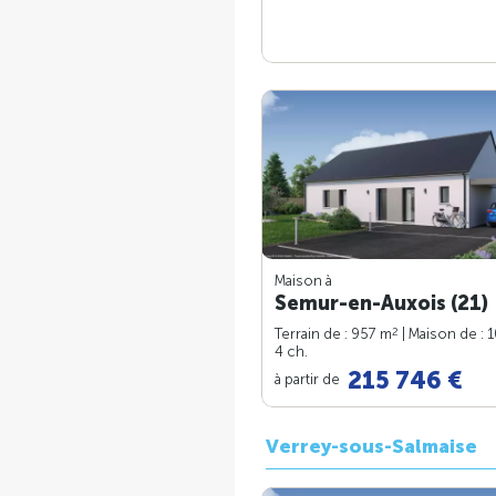
Maison à
Semur-en-Auxois (21)
2
Terrain de : 957 m
| Maison de : 
4 ch.
215 746 €
à partir de
Verrey-sous-Salmaise