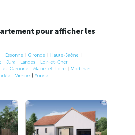
artement pour afficher les
e
Essonne
Gironde
Haute-Saône
e
Jura
Landes
Loir-et-Cher
t-et-Garonne
Maine-et-Loire
Morbihan
ndée
Vienne
Yonne