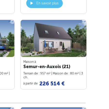
En savoir plus
Maison à
Semur-en-Auxois (21)
2
2
2
100 m
|
Terrain de : 957 m
| Maison de : 80 m
| 3
ch.
226 514 €
à partir de