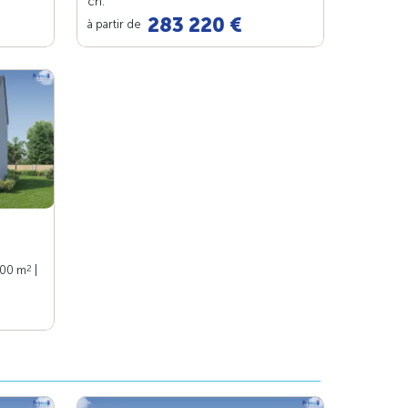
ch.
283 220 €
à partir de
2
100 m
|