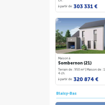
ch.
303 331 €
à partir de
Maison à
Sombernon (21)
2
Terrain de : 950 m
| Maison de : 
4 ch.
320 874 €
à partir de
Blaisy-Bas