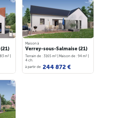
Maison à
(21)
Verrey-sous-Salmaise (21)
2
2
2
 83 m
|
Terrain de : 3165 m
| Maison de : 94 m
|
4 ch.
244 872 €
à partir de