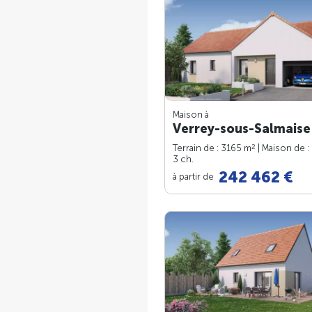
Maison à
Verrey-sous-Salmaise 
2
Terrain de : 3165 m
| Maison de :
3 ch.
242 462 €
à partir de