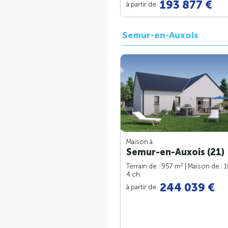
193 877 €
à partir de
Semur-en-Auxois
Maison à
Semur-en-Auxois (21)
2
Terrain de : 957 m
| Maison de : 
4 ch.
244 039 €
à partir de