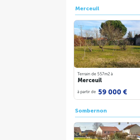
Merceuil
Terrain de 557m
2
à
Merceuil
59 000 €
à partir de
Sombernon