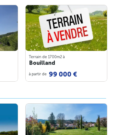
Terrain de 1700m
2
à
Bouilland
99 000 €
à partir de