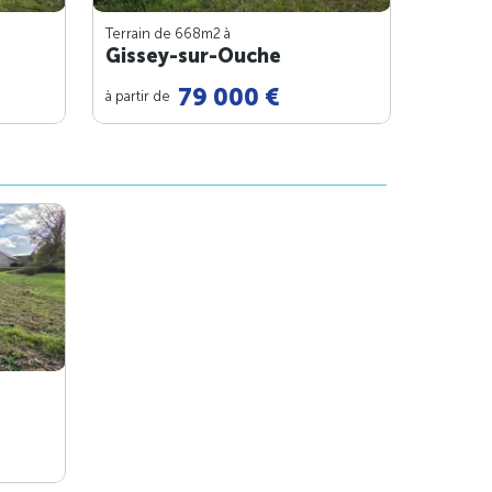
Terrain de 668m
2
à
Gissey-sur-Ouche
79 000 €
à partir de