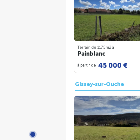
Terrain de 1175m
2
à
Painblanc
45 000 €
à partir de
Gissey-sur-Ouche