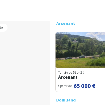
Arcenant
te
Terrain de 521m
2
à
Arcenant
65 000 €
à partir de
Bouilland