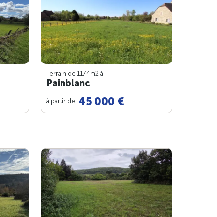
Terrain de 1174m
2
à
Painblanc
45 000 €
à partir de