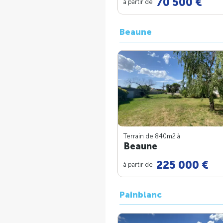
70 500 €
à partir de
Beaune
Terrain de 840m
2
à
Beaune
225 000 €
à partir de
Painblanc