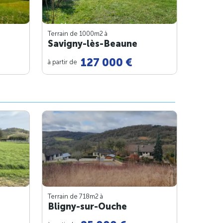
Terrain de 1000m
2
à
Savigny-lès-Beaune
127 000 €
à partir de
Terrain de 718m
2
à
Bligny-sur-Ouche