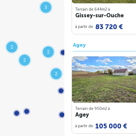
3
Terrain de 644m
2
à
Gissey-sur-Ouche
83 720 €
à partir de
Agey
2
2
2
2
Terrain de 950m
2
à
Agey
105 000 €
à partir de