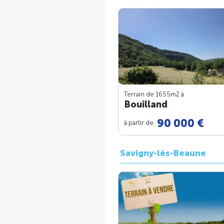
Terrain de 1655m
2
à
Bouilland
90 000 €
à partir de
Savigny-lès-Beaune