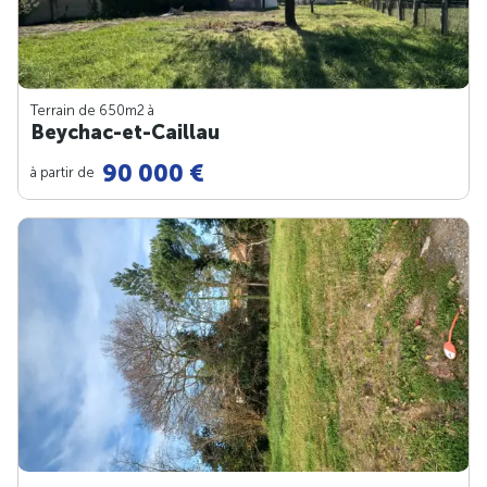
Terrain de 650m
2
à
Beychac-et-Caillau
90 000 €
à partir de