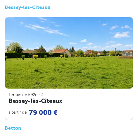
Bessey-lès-Cîteaux
Terrain de 592m
2
à
Bessey-lès-Cîteaux
79 000 €
à partir de
Betton