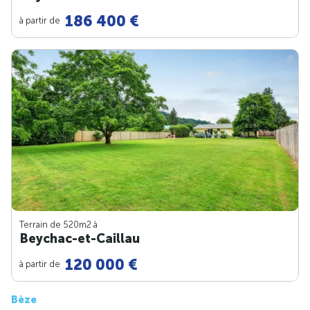
186 400 €
à partir de
Terrain de 520m
2
à
Beychac-et-Caillau
120 000 €
à partir de
Bèze