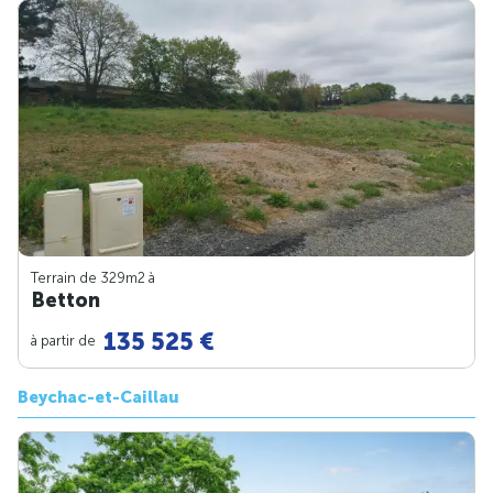
Terrain de 329m
2
à
Betton
135 525 €
à partir de
Beychac-et-Caillau