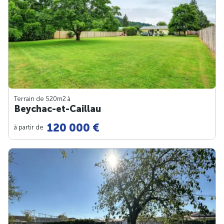
Terrain de 520m
2
à
Beychac-et-Caillau
120 000 €
à partir de