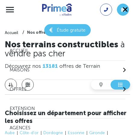
Étude gratuite
Nos offres de terrain
Accueil
Nos terrains constructibles
à
ACCUEIL
vendre pas cher
Découvrez nos
13181
offres de Terrain
MAISONS
OFFRES
EXTENSION
Choisissez un département pour afficher
les offres
AGENCES
Aube
Côte-d'or
Dordogne
Essonne
Gironde