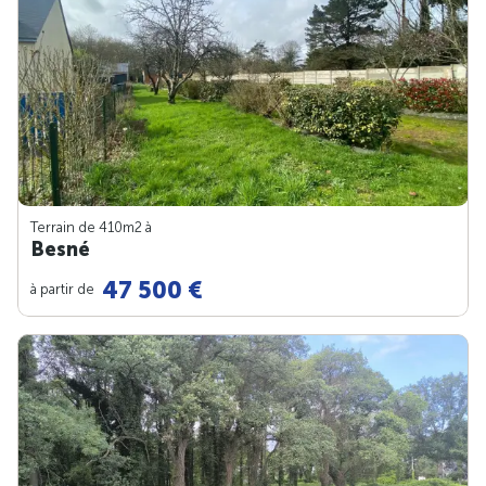
Terrain de 410m
2
à
Besné
47 500 €
à partir de