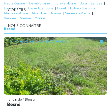
Haute-Saône
Ille-et-Vilaine
Indre-et-Loire
Jura
Landes
Loir-et-Cher
Loire-Atlantique
Loiret
Lot-et-Garonne
CONSEILS
Maine-et-Loire
Morbihan
Nièvre
Seine-et-Marne
Vendée
Vienne
Yonne
NOUS CONNAÎTRE
Besné
TÉLÉCHARGER NOS BROCHURES
Terrain de 410m
2
à
Besné