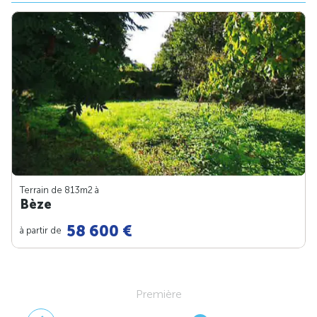
Terrain de 813m
2
à
Bèze
58 600 €
à partir de
Première