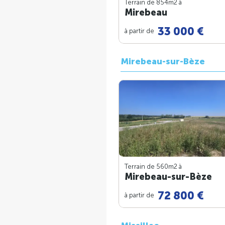
Terrain de 854m
2
à
Mirebeau
33 000 €
à partir de
Mirebeau-sur-Bèze
Terrain de 560m
2
à
Mirebeau-sur-Bèze
72 800 €
à partir de