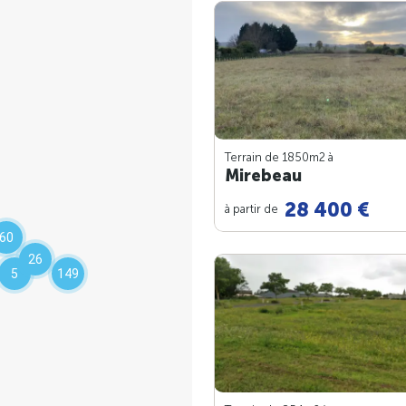
Terrain de 1850m
2
à
Mirebeau
28 400 €
à partir de
60
26
5
149