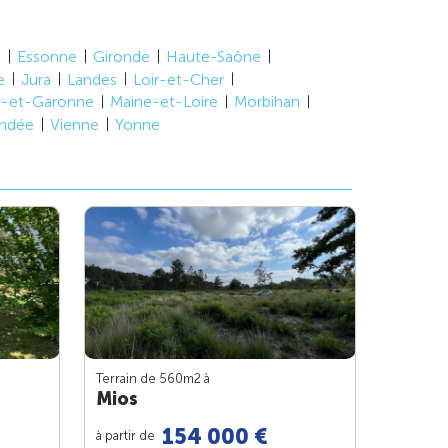
e
Essonne
Gironde
Haute-Saône
e
Jura
Landes
Loir-et-Cher
t-et-Garonne
Maine-et-Loire
Morbihan
ndée
Vienne
Yonne
Terrain de 560m
2
à
Mios
154 000 €
à partir de