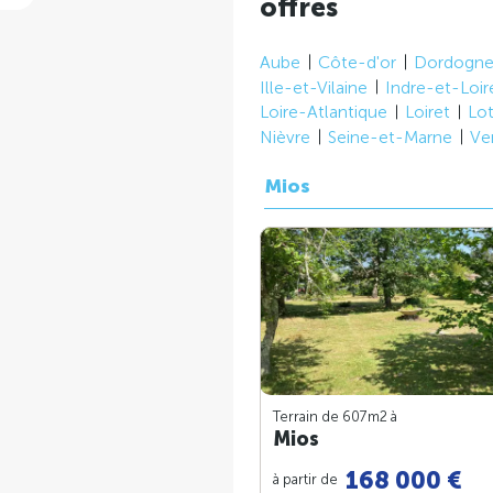
offres
Aube
Côte-d'or
Dordogn
Ille-et-Vilaine
Indre-et-Loir
Loire-Atlantique
Loiret
Lo
Nièvre
Seine-et-Marne
Ve
Mios
Terrain de 607m
2
à
Mios
168 000 €
à partir de