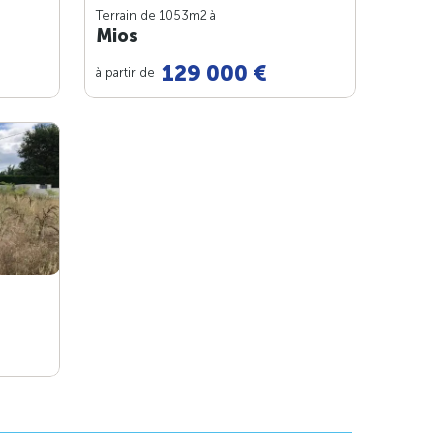
Terrain de 1053m
2
à
Mios
129 000 €
à partir de