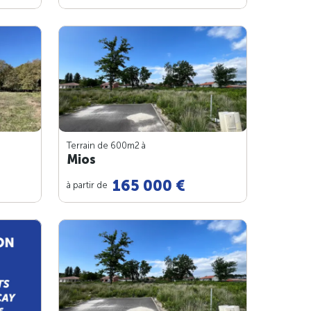
Terrain de 600m
2
à
Mios
165 000 €
à partir de