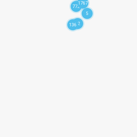
1767
772
5
92
136