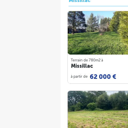
Missillac
Terrain de 780m
2
à
Missillac
62 000 €
à partir de