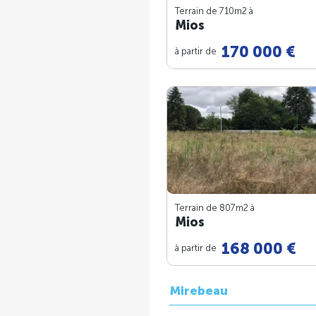
Terrain de 710m
2
à
Mios
170 000 €
à partir de
Terrain de 807m
2
à
Mios
168 000 €
à partir de
Mirebeau