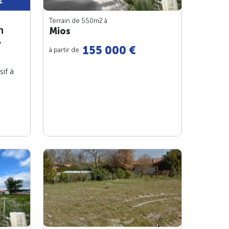
Terrain de 550m
2
à
n
Mios
y
155 000 €
à partir de
sif à