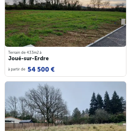
Terrain de 433m
2
à
Joué-sur-Erdre
54 500 €
à partir de