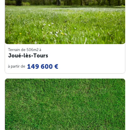
Terrain de 506m
2
à
Joué-lès-Tours
149 600 €
à partir de