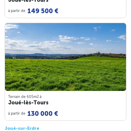
149 500 €
à partir de
Terrain de 605m
2
à
Joué-lès-Tours
130 000 €
à partir de
Joué-sur-Erdre