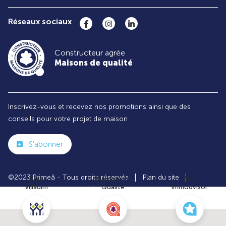
Réseaux sociaux
Constructeur agrée
Maisons de qualité
Inscrivez-vous et recevez nos promotions ainsi que des
conseils pour votre projet de maison
S'abonner
©2023 Primeâ - Tous droits réservés
Plan du site
Club
Maisons de
Avis
Villadim
Qualité
Immodvisor
Paramètres des cookies
Politiques de Confidentialités
Mentions légales
Recrutement
Parrainer un ami
Le groupe VILLADIM