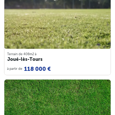
Terrain de 408m
2
à
Joué-lès-Tours
118 000 €
à partir de