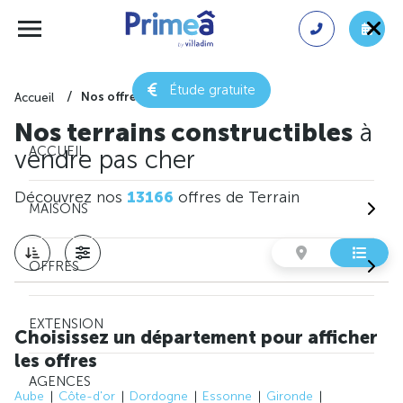
Étude gratuite
Nos offres de terrain
Accueil
Nos terrains constructibles
à
ACCUEIL
vendre pas cher
Découvrez nos
13166
offres de Terrain
MAISONS
OFFRES
EXTENSION
Choisissez un département pour afficher
les offres
AGENCES
Aube
Côte-d'or
Dordogne
Essonne
Gironde