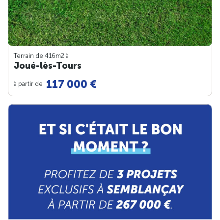
Terrain de 416m
2
à
Joué-lès-Tours
117 000 €
à partir de