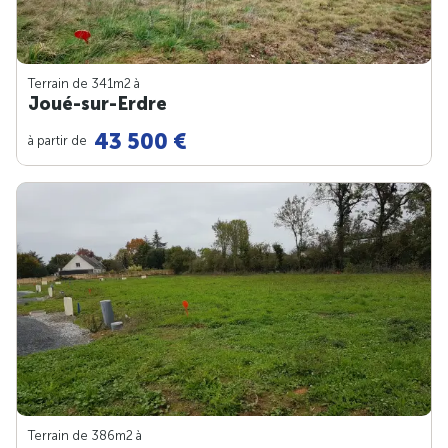
Terrain de 341m
2
à
Joué-sur-Erdre
43 500 €
à partir de
Terrain de 386m
2
à