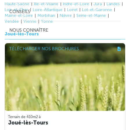
Haute-Saône
Ille-et-Vilaine
Indre-et-Loire
Jura
Landes
Loir-et-Cher
Loire-Atlantique
Loiret
Lot-et-Garonne
CONSEILS
Maine-et-Loire
Morbihan
Nièvre
Seine-et-Marne
Vendée
Vienne
Yonne
NOUS CONNAÎTRE
Joué-lès-Tours
TÉLÉCHARGER NOS BROCHURES
Terrain de 410m
2
à
Joué-lès-Tours