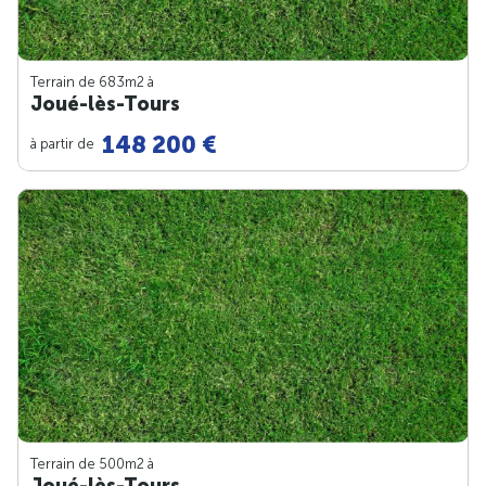
Terrain de 683m
2
à
Joué-lès-Tours
148 200 €
à partir de
Terrain de 500m
2
à
Joué-lès-Tours