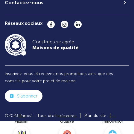
Contactez-nous
Réseaux sociaux
Constructeur agrée
Maisons de qualité
Inscrivez-vous et recevez nos promotions ainsi que des
conseils pour votre projet de maison
S'abonner
©2023 Primeâ - Tous droits réservés
Plan du site
Club
Maisons de
Avis
Villadim
Qualité
Immodvisor
Paramètres des cookies
Politiques de Confidentialités
Mentions légales
Recrutement
Parrainer un ami