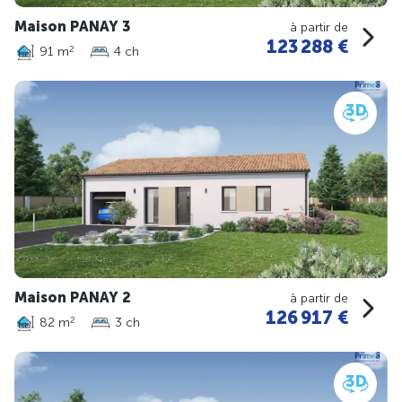
Maison PANAY 3
à partir de
123 288 €
91 m
4 ch
2
Maison PANAY 2
à partir de
126 917 €
82 m
3 ch
2