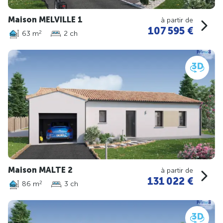
Maison MELVILLE 1
à partir de
107 595 €
63 m
2 ch
2
Maison MALTE 2
à partir de
131 022 €
86 m
3 ch
2