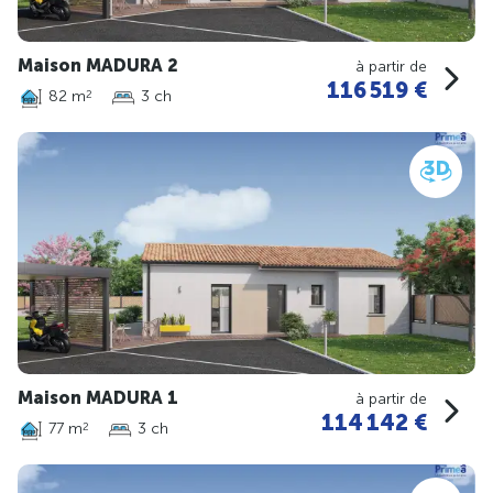
Maison MADURA 2
à partir de
116 519 €
82 m
3 ch
2
Maison MADURA 1
à partir de
114 142 €
77 m
3 ch
2