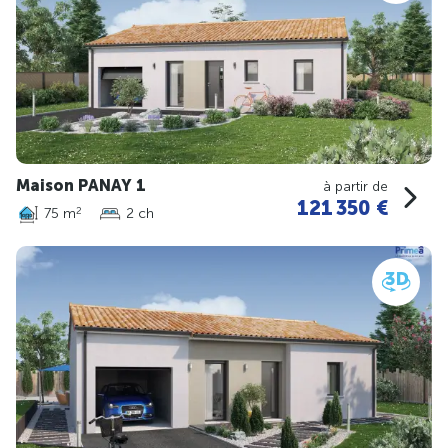
Maison PANAY 1
à partir de
121 350 €
75 m
2 ch
2