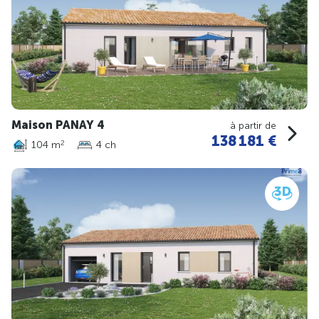
Maison PANAY 4
à partir de
138 181 €
104 m
4 ch
2