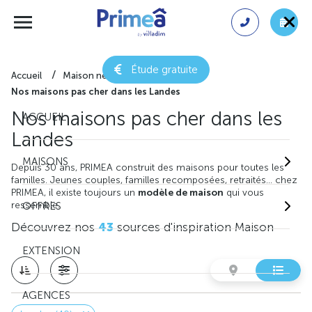
Étude gratuite
Accueil
Maison neuve
Nos maisons pas cher dans les Landes
Nos maisons pas cher dans les
ACCUEIL
Landes
MAISONS
Depuis 30 ans, PRIMEA construit des maisons pour toutes les
familles. Jeunes couples, familles recomposées, retraités… chez
PRIMEA, il existe toujours un
modèle de maison
qui vous
ressemble.
OFFRES
Découvrez nos
43
sources d'inspiration Maison
EXTENSION
AGENCES