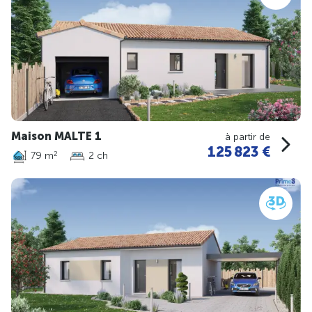
Maison MALTE 1
à partir de
125 823 €
79 m
2 ch
2