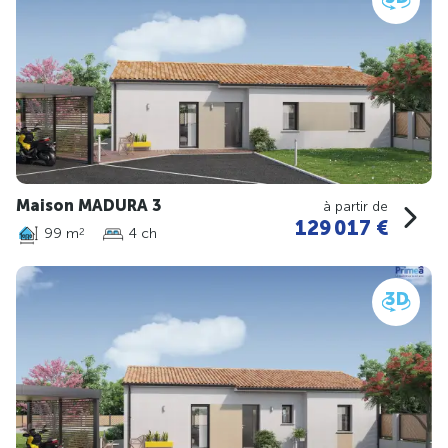
Maison MADURA 3
à partir de
129 017 €
99 m
4 ch
2