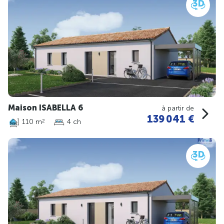
Maison ISABELLA 6
à partir de
139 041 €
110 m
4 ch
2