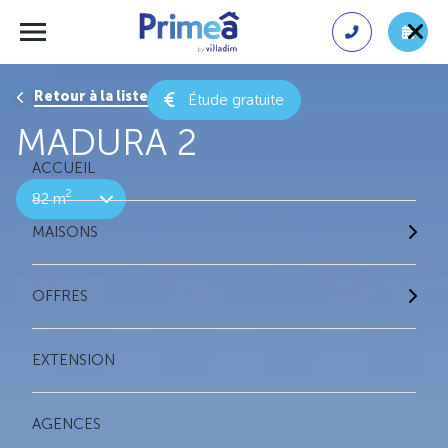
Retour à la liste des résultats
Étude gratuite
MADURA 2
ACCUEIL
2
82 m
MAISONS
OFFRES
EXTENSION
AGENCES