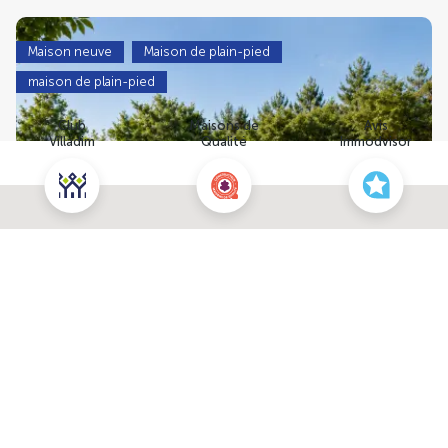
Maison neuve
Maison de plain-pied
maison de plain-pied
Club
Maisons de
Avis
Villadim
Qualité
Immodvisor
Nous contacter pour cette maison