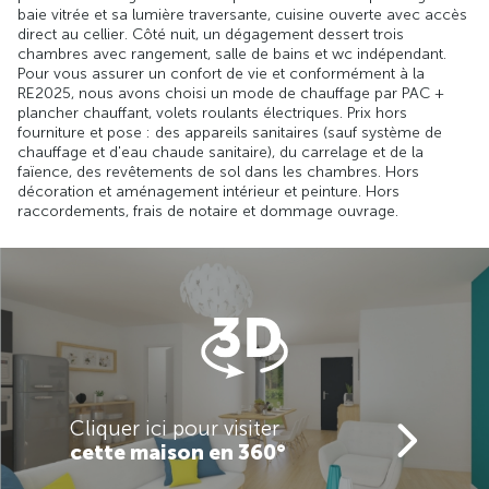
baie vitrée et sa lumière traversante, cuisine ouverte avec accès
direct au cellier. Côté nuit, un dégagement dessert trois
chambres avec rangement, salle de bains et wc indépendant.
Pour vous assurer un confort de vie et conformément à la
RE2025, nous avons choisi un mode de chauffage par PAC +
plancher chauffant, volets roulants électriques. Prix hors
fourniture et pose : des appareils sanitaires (sauf système de
chauffage et d'eau chaude sanitaire), du carrelage et de la
faïence, des revêtements de sol dans les chambres. Hors
décoration et aménagement intérieur et peinture. Hors
raccordements, frais de notaire et dommage ouvrage.
Cliquer ici pour visiter
cette maison en 360°