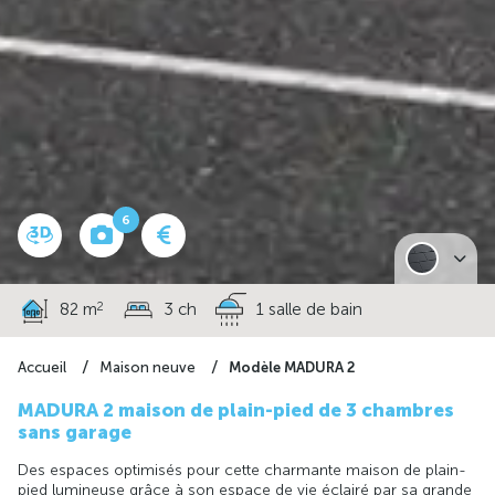
6
2
82 m
3 ch
1 salle de bain
Modèle MADURA 2
Accueil
Maison neuve
MADURA 2 maison de plain-pied de 3 chambres
sans garage
Des espaces optimisés pour cette charmante maison de plain-
pied lumineuse grâce à son espace de vie éclairé par sa grande