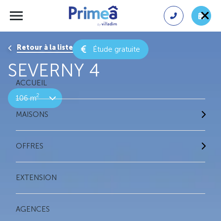
Retour à la liste des résultats
Étude gratuite
SEVERNY 4
ACCUEIL
2
106 m
MAISONS
OFFRES
EXTENSION
AGENCES