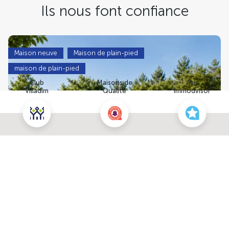
Ils nous font confiance
Maison neuve
Maison de plain-pied
maison de plain-pied
Club
Maisons de
Avis
Villadim
Qualité
Immodvisor
Nous contacter pour cette maison