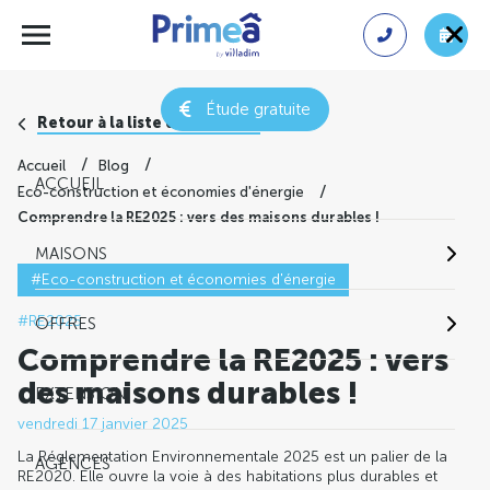
Étude gratuite
Retour à la liste des conseils
Accueil
Blog
ACCUEIL
Eco-construction et économies d'énergie
Comprendre la RE2025 : vers des maisons durables !
MAISONS
#Eco-construction et économies d'énergie
#RE2025
OFFRES
Comprendre la RE2025 : vers
des maisons durables !
EXTENSION
vendredi 17 janvier 2025
La Réglementation Environnementale 2025 est un palier de la
AGENCES
RE2020. Elle ouvre la voie à des habitations plus durables et