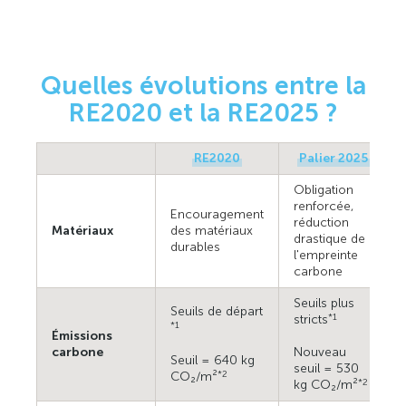
Quelles évolutions entre la
RE2020 et la RE2025 ?
RE2020
Palier 2025
Obligation
renforcée,
Encouragement
réduction
Matériaux
des matériaux
drastique de
durables
l'empreinte
carbone
Seuils plus
Seuils de départ
stricts
*1
*1
Émissions
carbone
Nouveau
Seuil = 640 kg
seuil = 530
CO₂/m²
*2
kg CO₂/m²
*2