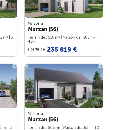
Maison à
Marzan (56)
2
2
2
82 m
| 3
Terrain de : 510 m
| Maison de : 100 m
|
4 ch.
235 819 €
à partir de
Maison à
Marzan (56)
2
2
2
76 m
| 3
Terrain de : 506 m
| Maison de : 63 m
| 2