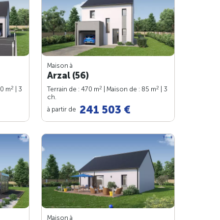
Maison à
Arzal (56)
2
2
2
90 m
| 3
Terrain de : 470 m
| Maison de : 85 m
| 3
ch.
241 503 €
à partir de
Maison à