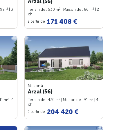
Arzal (56)
2
2
2
99 m
| 3
Terrain de : 530 m
| Maison de : 66 m
| 2
ch.
171 408 €
à partir de
Maison à
Arzal (56)
2
2
2
111 m
| 4
Terrain de : 470 m
| Maison de : 91 m
| 4
ch.
204 420 €
à partir de