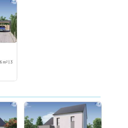
2
76 m
| 3