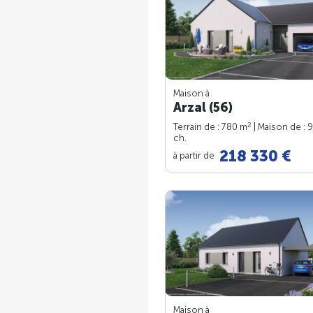
Maison à
Arzal (56)
2
Terrain de : 780 m
| Maison de : 
ch.
218 330 €
à partir de
Maison à