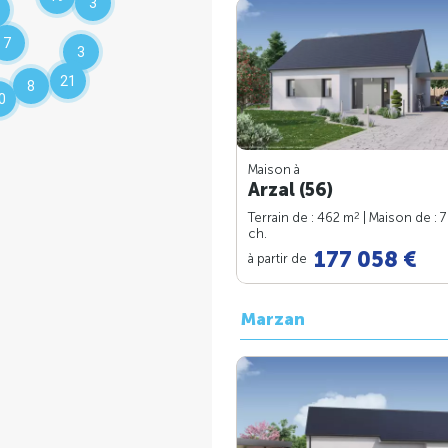
3
7
3
21
8
0
Maison à
Arzal (56)
2
Terrain de : 462 m
| Maison de : 
ch.
177 058 €
à partir de
Marzan