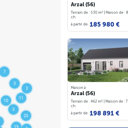
Arzal (56)
2
Terrain de : 530 m
| Maison de : 
ch.
185 980 €
à partir de
7
3
Maison à
3
Arzal (56)
11
10
2
Terrain de : 462 m
| Maison de : 
ch.
3
198 891 €
à partir de
25
19