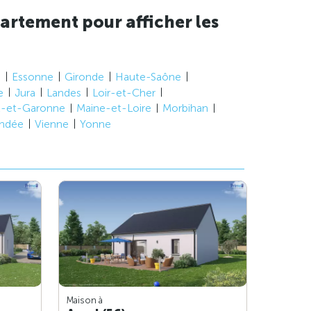
artement pour afficher les
e
Essonne
Gironde
Haute-Saône
e
Jura
Landes
Loir-et-Cher
t-et-Garonne
Maine-et-Loire
Morbihan
ndée
Vienne
Yonne
Maison à