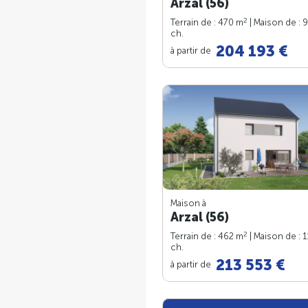
Arzal (56)
2
Terrain de : 470 m
| Maison de : 
ch.
204 193 €
à partir de
Maison à
Arzal (56)
2
Terrain de : 462 m
| Maison de : 
ch.
213 553 €
à partir de