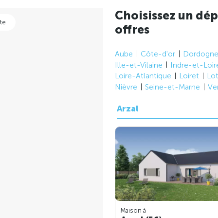
Choisissez un dép
te
offres
Aube
Côte-d'or
Dordogn
Ille-et-Vilaine
Indre-et-Loir
Loire-Atlantique
Loiret
Lo
Nièvre
Seine-et-Marne
Ve
Arzal
Maison à