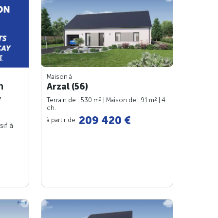
Maison à
n
Arzal (56)
y
2
2
Terrain de : 530 m
| Maison de : 91 m
| 4
ch.
209 420 €
à partir de
sif à