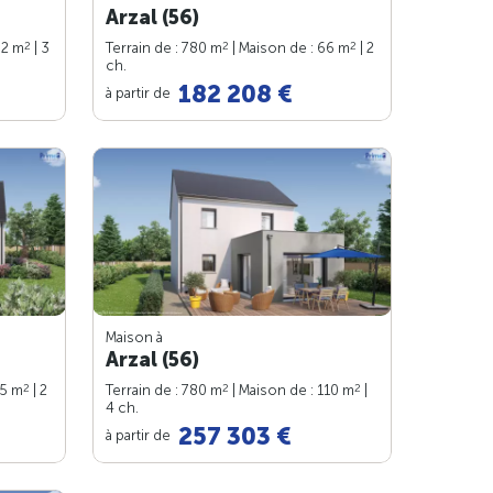
Arzal (56)
2
2
2
82 m
| 3
Terrain de : 780 m
| Maison de : 66 m
| 2
ch.
182 208 €
à partir de
Maison à
Arzal (56)
2
2
2
75 m
| 2
Terrain de : 780 m
| Maison de : 110 m
|
4 ch.
257 303 €
à partir de