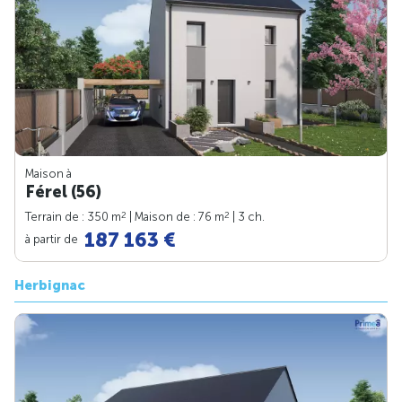
Maison à
Férel (56)
2
2
Terrain de : 350 m
| Maison de : 76 m
| 3 ch.
187 163 €
à partir de
Herbignac