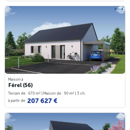
Maison à
Férel (56)
2
2
Terrain de : 670 m
| Maison de : 90 m
| 3 ch.
207 627 €
à partir de