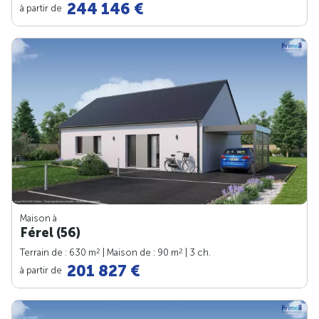
244 146 €
à partir de
Maison à
Férel (56)
2
2
Terrain de : 630 m
| Maison de : 90 m
| 3 ch.
201 827 €
à partir de