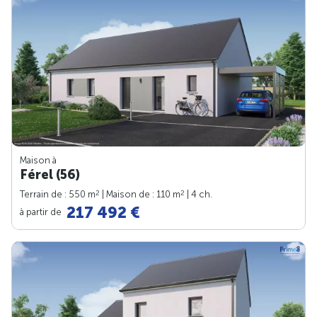
Maison à
Férel (56)
2
2
Terrain de : 550 m
| Maison de : 110 m
| 4 ch.
217 492 €
à partir de