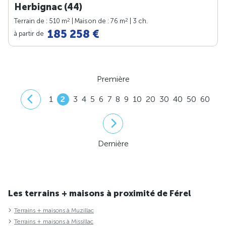
Herbignac (44)
2
2
Terrain de : 510 m
| Maison de : 76 m
| 3 ch.
185 258 €
à partir de
Première
1
2
3
4
5
6
7
8
9
10
20
30
40
50
60
Dernière
Les terrains + maisons à proximité de Férel
Terrains + maisons à Muzillac
Terrains + maisons à Missillac