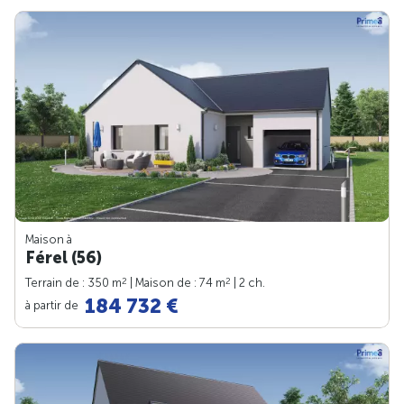
Maison à
Férel (56)
2
2
Terrain de : 350 m
| Maison de : 74 m
| 2 ch.
184 732 €
à partir de