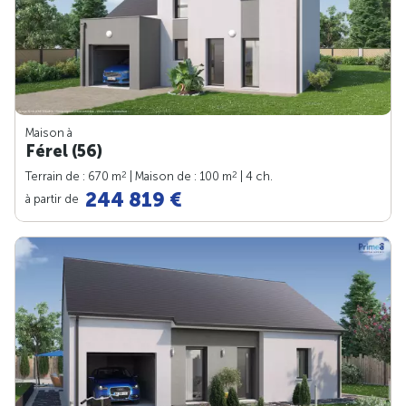
Maison à
Férel (56)
2
2
Terrain de : 670 m
| Maison de : 100 m
| 4 ch.
244 819 €
à partir de