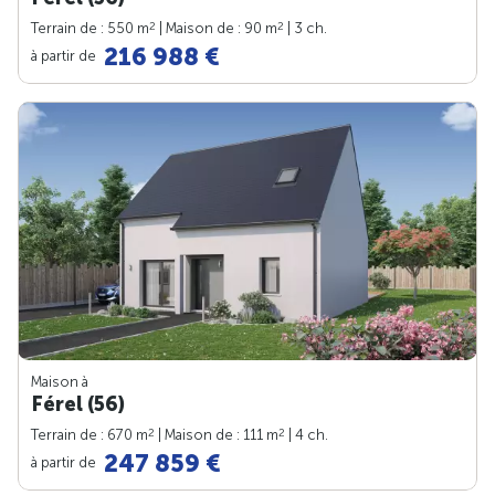
2
2
Terrain de : 550 m
| Maison de : 90 m
| 3 ch.
216 988 €
à partir de
Maison à
Férel (56)
2
2
Terrain de : 670 m
| Maison de : 111 m
| 4 ch.
247 859 €
à partir de