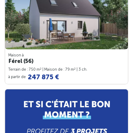
Maison à
Férel (56)
2
2
Terrain de : 750 m
| Maison de : 79 m
| 3 ch.
247 875 €
à partir de