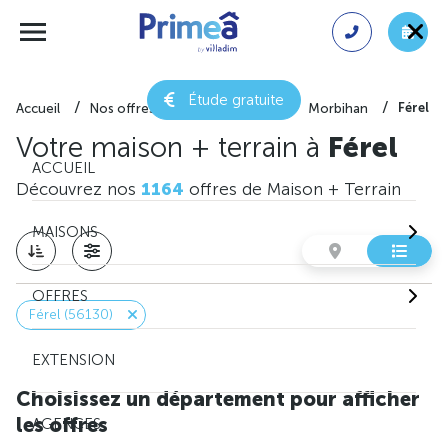
Étude gratuite
Férel
Accueil
Nos offres de maison + terrain
Morbihan
Votre maison + terrain à
Férel
ACCUEIL
Découvrez nos
1164
offres de Maison + Terrain
MAISONS
OFFRES
Férel (56130)
EXTENSION
Choisissez un département pour afficher
les offres
AGENCES