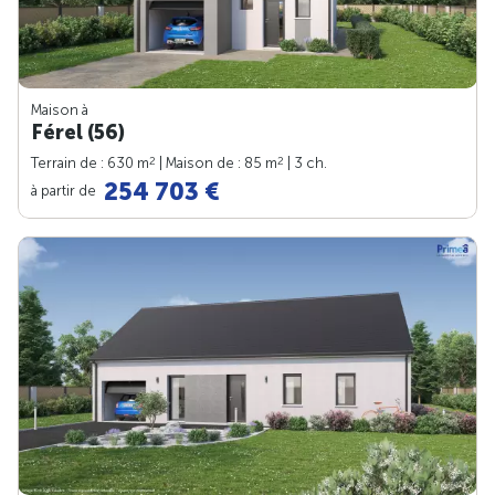
Maison à
Férel (56)
2
2
Terrain de : 630 m
| Maison de : 85 m
| 3 ch.
254 703 €
à partir de