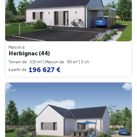
Maison à
Herbignac (44)
2
2
Terrain de : 510 m
| Maison de : 90 m
| 3 ch.
196 627 €
à partir de