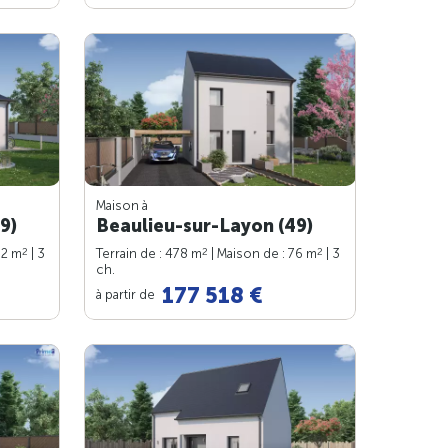
Maison à
9)
Beaulieu-sur-Layon (49)
2
2
2
82 m
| 3
Terrain de : 478 m
| Maison de : 76 m
| 3
ch.
177 518 €
à partir de