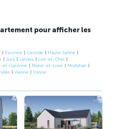
artement pour afficher les
e
Essonne
Gironde
Haute-Saône
e
Jura
Landes
Loir-et-Cher
t-et-Garonne
Maine-et-Loire
Morbihan
ndée
Vienne
Yonne