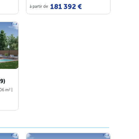
181 392 €
à partir de
9)
2
106 m
|