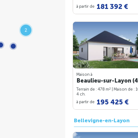
181 392 €
à partir de
2
Maison à
Beaulieu-sur-Layon (4
2
Terrain de : 478 m
| Maison de : 
4 ch.
195 425 €
à partir de
Bellevigne-en-Layon