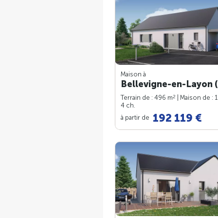
Maison à
Bellevigne-en-Layon (
2
Terrain de : 496 m
| Maison de : 
4 ch.
192 119 €
à partir de