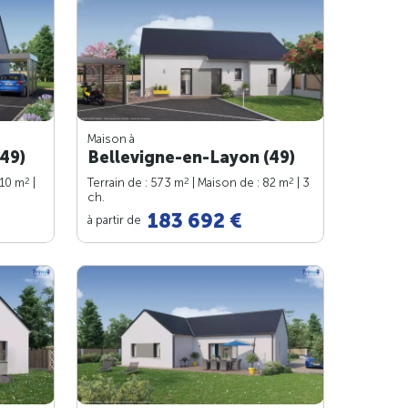
Maison à
49)
Bellevigne-en-Layon (49)
2
2
2
110 m
|
Terrain de : 573 m
| Maison de : 82 m
| 3
ch.
183 692 €
à partir de