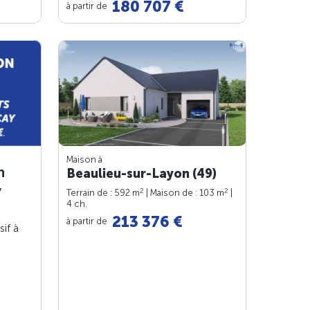
180 707 €
à partir de
Maison à
n
Beaulieu-sur-Layon (49)
y
2
2
Terrain de : 592 m
| Maison de : 103 m
|
4 ch.
213 376 €
à partir de
sif à