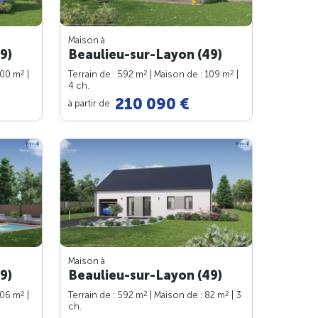
Maison à
9)
Beaulieu-sur-Layon (49)
2
2
2
100 m
|
Terrain de : 592 m
| Maison de : 109 m
|
4 ch.
210 090 €
à partir de
Maison à
9)
Beaulieu-sur-Layon (49)
2
2
2
106 m
|
Terrain de : 592 m
| Maison de : 82 m
| 3
ch.