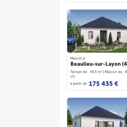
Maison à
Beaulieu-sur-Layon (4
2
Terrain de : 463 m
| Maison de : 
ch.
175 435 €
à partir de