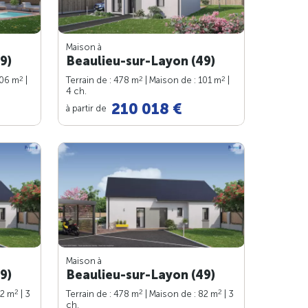
Maison à
9)
Beaulieu-sur-Layon (49)
2
2
2
106 m
|
Terrain de : 478 m
| Maison de : 101 m
|
4 ch.
210 018 €
à partir de
Maison à
9)
Beaulieu-sur-Layon (49)
2
2
2
82 m
| 3
Terrain de : 478 m
| Maison de : 82 m
| 3
ch.