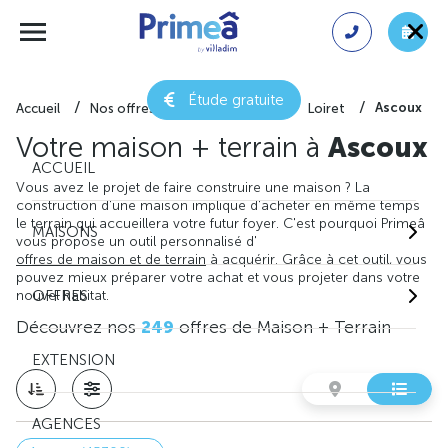
Étude gratuite
Ascoux
Accueil
Nos offres de maison + terrain
Loiret
Votre maison + terrain à
Ascoux
ACCUEIL
Vous avez le projet de faire construire une maison ? La
construction d'une maison implique d'acheter en même temps
le terrain qui accueillera votre futur foyer. C'est pourquoi Primeâ
MAISONS
vous propose un outil personnalisé d'
offres de maison et de terrain
à acquérir. Grâce à cet outil, vous
pouvez mieux préparer votre achat et vous projeter dans votre
nouvel habitat.
OFFRES
Découvrez nos
249
offres de Maison + Terrain
EXTENSION
AGENCES