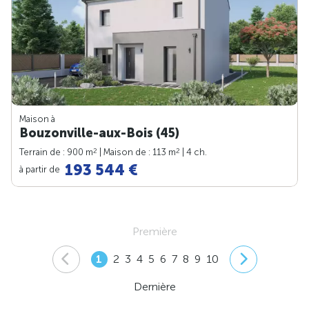
Maison à
Bouzonville-aux-Bois (45)
2
2
Terrain de : 900 m
| Maison de : 113 m
| 4 ch.
193 544 €
à partir de
Première
1
2
3
4
5
6
7
8
9
10
Dernière