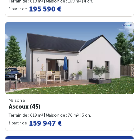
2
2
Terrain de : 619 m
| Maison de : 109 m
| 4 ch.
195 590 €
à partir de
Maison à
Ascoux (45)
2
2
Terrain de : 619 m
| Maison de : 76 m
| 3 ch.
159 947 €
à partir de