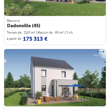
Maison à
Dadonville (45)
2
2
Terrain de : 1120 m
| Maison de : 89 m
| 3 ch.
175 313 €
à partir de