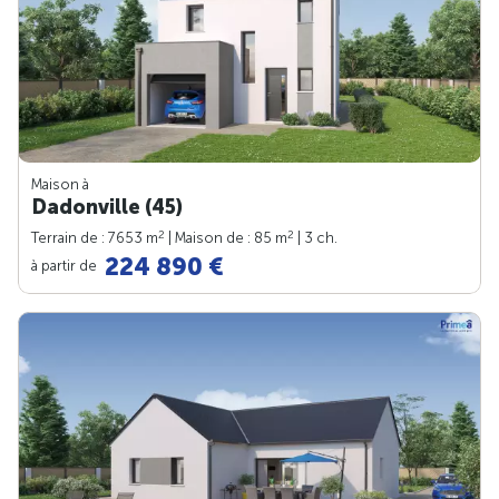
Maison à
Dadonville (45)
2
2
Terrain de : 7653 m
| Maison de : 85 m
| 3 ch.
224 890 €
à partir de