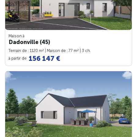
Maison à
Dadonville (45)
2
2
Terrain de : 1120 m
| Maison de : 77 m
| 3 ch.
156 147 €
à partir de