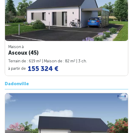
Maison à
Ascoux (45)
2
2
Terrain de : 619 m
| Maison de : 82 m
| 3 ch.
155 324 €
à partir de
Dadonville