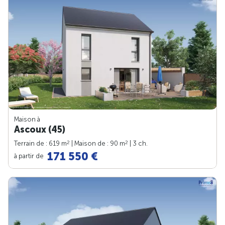
Maison à
Ascoux (45)
2
2
Terrain de : 619 m
| Maison de : 90 m
| 3 ch.
171 550 €
à partir de