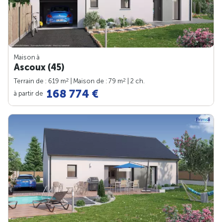
Maison à
Ascoux (45)
2
2
Terrain de : 619 m
| Maison de : 79 m
| 2 ch.
168 774 €
à partir de