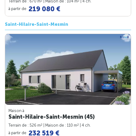
2
2
Terrain de : 670 m
| Maison de : 104 m
| 4 ch.
219 080 €
à partir de
Saint-Hilaire-Saint-Mesmin
Maison à
Saint-Hilaire-Saint-Mesmin (45)
2
2
Terrain de : 526 m
| Maison de : 110 m
| 4 ch.
232 519 €
à partir de