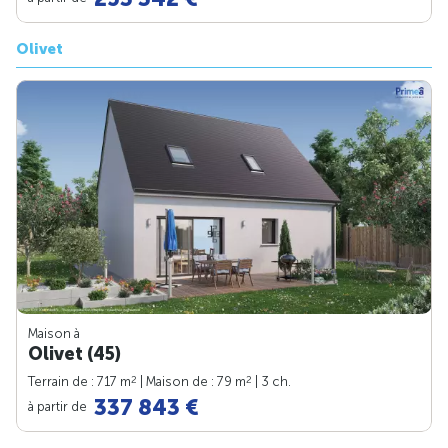
Olivet
Maison à
Olivet (45)
2
2
Terrain de : 717 m
| Maison de : 79 m
| 3 ch.
337 843 €
à partir de