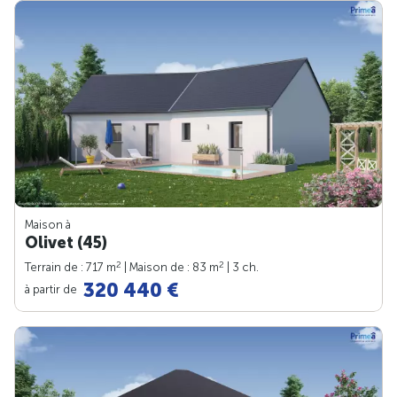
Maison à
Olivet (45)
2
2
Terrain de : 717 m
| Maison de : 83 m
| 3 ch.
320 440 €
à partir de