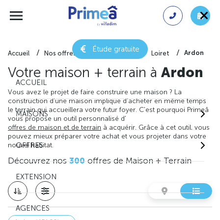
Étude gratuite
Ardon
Accueil
Nos offres de maison + terrain
Loiret
Votre maison + terrain à
Ardon
ACCUEIL
Vous avez le projet de faire construire une maison ? La
construction d'une maison implique d'acheter en même temps
le terrain qui accueillera votre futur foyer. C'est pourquoi Primeâ
MAISONS
vous propose un outil personnalisé d'
offres de maison et de terrain
à acquérir. Grâce à cet outil, vous
pouvez mieux préparer votre achat et vous projeter dans votre
nouvel habitat.
OFFRES
Découvrez nos
300
offres de Maison + Terrain
EXTENSION
AGENCES