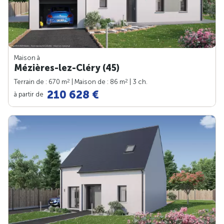
Maison à
Mézières-lez-Cléry (45)
2
2
Terrain de : 670 m
| Maison de : 86 m
| 3 ch.
210 628 €
à partir de