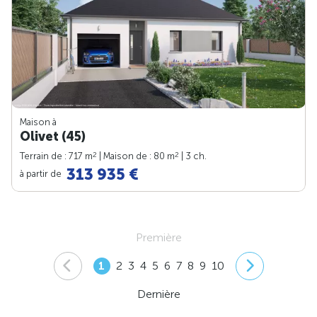
Maison à
Olivet (45)
2
2
Terrain de : 717 m
| Maison de : 80 m
| 3 ch.
313 935 €
à partir de
Première
1
2
3
4
5
6
7
8
9
10
Dernière