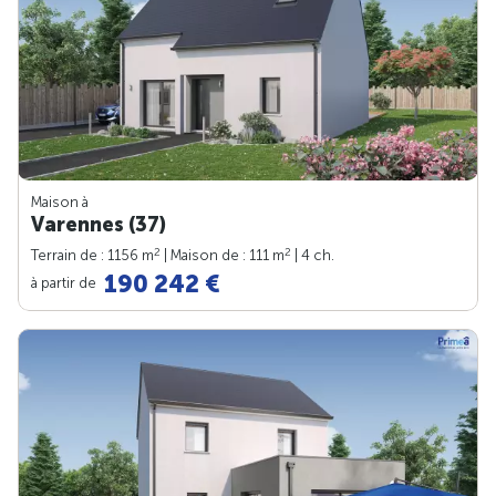
Maison à
Varennes (37)
2
2
Terrain de : 1156 m
| Maison de : 111 m
| 4 ch.
190 242 €
à partir de