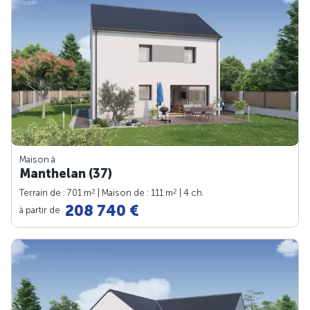
Maison à
Manthelan (37)
2
2
Terrain de : 701 m
| Maison de : 111 m
| 4 ch.
208 740 €
à partir de