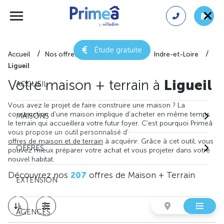
Étude gratuite
Accueil
Nos offres de maison + terrain
Indre-et-Loire
Ligueil
Votre maison + terrain à
Ligueil
ACCUEIL
Vous avez le projet de faire construire une maison ? La
construction d'une maison implique d'acheter en même temps
MAISONS
le terrain qui accueillera votre futur foyer. C'est pourquoi Primeâ
vous propose un outil personnalisé d'
offres de maison et de terrain
à acquérir. Grâce à cet outil, vous
OFFRES
pouvez mieux préparer votre achat et vous projeter dans votre
nouvel habitat.
Découvrez nos
207
offres de Maison + Terrain
EXTENSION
AGENCES