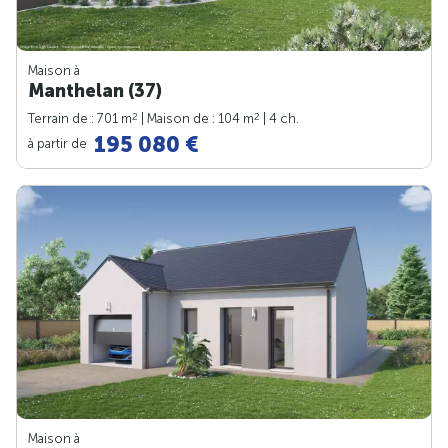
Maison à
Manthelan (37)
2
2
Terrain de : 701 m
| Maison de : 104 m
| 4 ch.
195 080 €
à partir de
Maison à