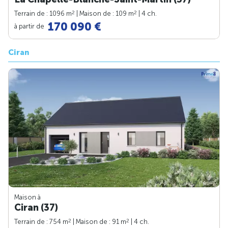
2
2
Terrain de : 1096 m
| Maison de : 109 m
| 4 ch.
170 090 €
à partir de
Ciran
Maison à
Ciran (37)
2
2
Terrain de : 754 m
| Maison de : 91 m
| 4 ch.