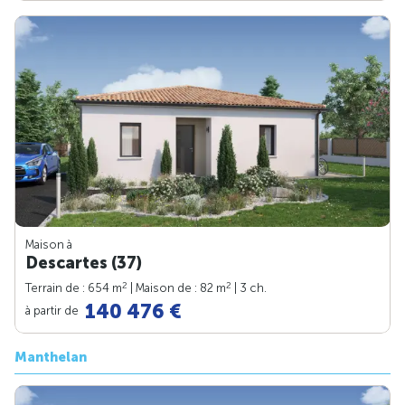
Maison à
Descartes (37)
2
2
Terrain de : 654 m
| Maison de : 82 m
| 3 ch.
140 476 €
à partir de
Manthelan