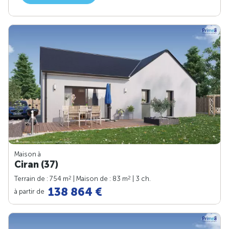
Maison à
Ciran (37)
2
2
Terrain de : 754 m
| Maison de : 83 m
| 3 ch.
138 864 €
à partir de