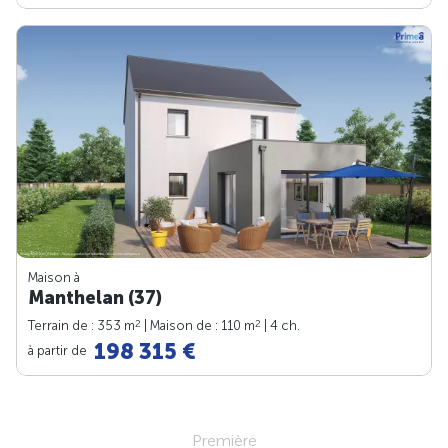
Maison à
Manthelan (37)
2
2
Terrain de : 353 m
| Maison de : 110 m
| 4 ch.
198 315 €
à partir de
Première