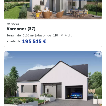
Maison à
Varennes (37)
2
2
Terrain de : 1156 m
| Maison de : 110 m
| 4 ch.
195 515 €
à partir de