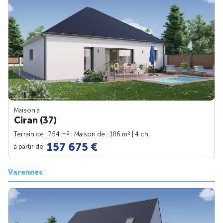
Maison à
Ciran (37)
2
2
Terrain de : 754 m
| Maison de : 106 m
| 4 ch.
157 675 €
à partir de
Varennes