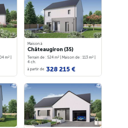
Maison à
Châteaugiron (35)
2
2
2
104 m
|
Terrain de : 524 m
| Maison de : 113 m
|
4 ch.
328 215 €
à partir de