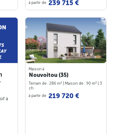
239 715 €
à partir de
Maison à
n
Nouvoitou (35)
y
2
2
Terrain de : 286 m
| Maison de : 90 m
| 3
ch.
219 720 €
à partir de
sif à