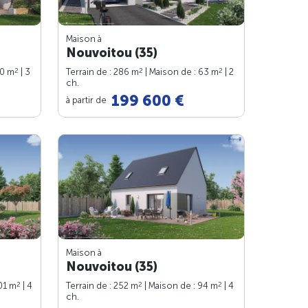
Maison à
Nouvoitou (35)
2
2
2
90 m
| 3
Terrain de : 286 m
| Maison de : 63 m
| 2
ch.
199 600 €
à partir de
Maison à
Nouvoitou (35)
2
2
2
01 m
| 4
Terrain de : 252 m
| Maison de : 94 m
| 4
ch.