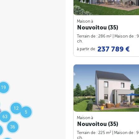
Maison à
Nouvoitou (35)
2
Terrain de : 286 m
| Maison de : 
ch.
237 789 €
à partir de
19
12
5
63
Maison à
Nouvoitou (35)
36
2
Terrain de : 225 m
| Maison de : 
ch.