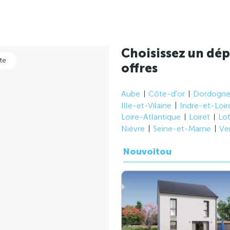
Choisissez un dép
te
offres
Aube
Côte-d'or
Dordogn
Ille-et-Vilaine
Indre-et-Loir
Loire-Atlantique
Loiret
Lo
Nièvre
Seine-et-Marne
Ve
Nouvoitou