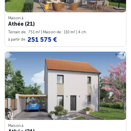
Maison à
Athée (21)
2
2
Terrain de : 751 m
| Maison de : 110 m
| 4 ch.
251 575 €
à partir de
Maison à