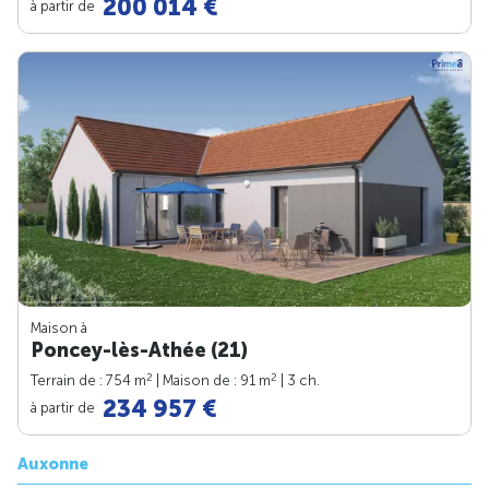
200 014 €
à partir de
Maison à
Poncey-lès-Athée (21)
2
2
Terrain de : 754 m
| Maison de : 91 m
| 3 ch.
234 957 €
à partir de
Auxonne