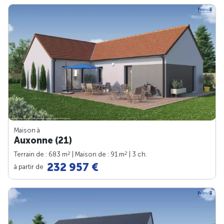
Maison à
Auxonne (21)
2
2
Terrain de : 683 m
| Maison de : 91 m
| 3 ch.
232 957 €
à partir de