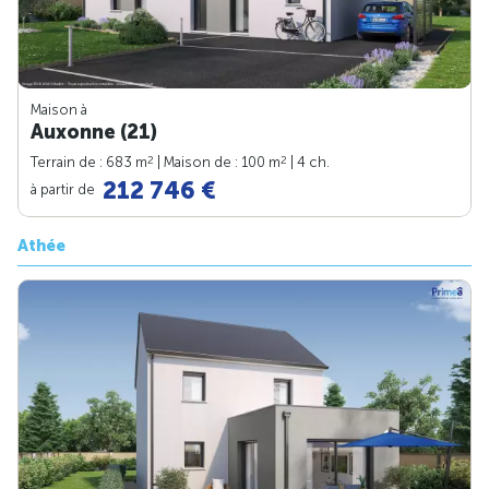
Maison à
Auxonne (21)
2
2
Terrain de : 683 m
| Maison de : 100 m
| 4 ch.
212 746 €
à partir de
Athée