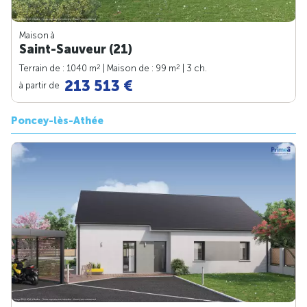
Maison à
Saint-Sauveur (21)
2
2
Terrain de : 1040 m
| Maison de : 99 m
| 3 ch.
213 513 €
à partir de
Poncey-lès-Athée