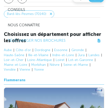
CONSEILS
Bard-lès-Pesmes (70140)
NOUS CONNAÎTRE
Choisissez un département pour afficher
les offres
TÉLÉCHARGER NOS BROCHURES
Aube
Côte-d'or
Dordogne
Essonne
Gironde
Haute-Saône
Ille-et-Vilaine
Indre-et-Loire
Jura
Landes
Loir-et-Cher
Loire-Atlantique
Loiret
Lot-et-Garonne
Maine-et-Loire
Morbihan
Nièvre
Seine-et-Marne
Vendée
Vienne
Yonne
Flammerans