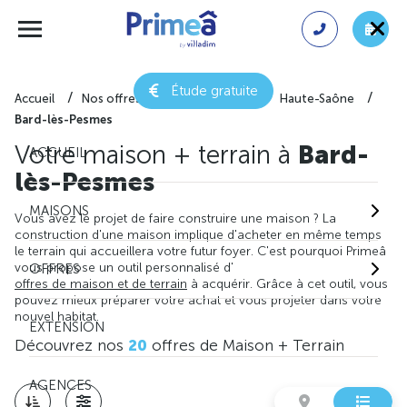
Étude gratuite
Accueil
Nos offres de maison + terrain
Haute-Saône
Bard-lès-Pesmes
Votre maison + terrain à
Bard-
ACCUEIL
lès-Pesmes
MAISONS
Vous avez le projet de faire construire une maison ? La
construction d'une maison implique d'acheter en même temps
le terrain qui accueillera votre futur foyer. C'est pourquoi Primeâ
vous propose un outil personnalisé d'
OFFRES
offres de maison et de terrain
à acquérir. Grâce à cet outil, vous
pouvez mieux préparer votre achat et vous projeter dans votre
nouvel habitat.
EXTENSION
Découvrez nos
20
offres de Maison + Terrain
AGENCES