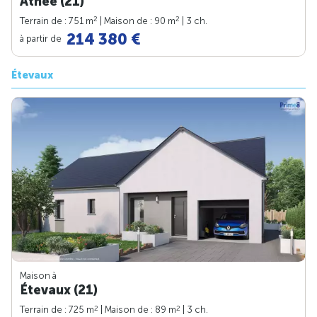
Athée (21)
2
2
Terrain de : 751 m
| Maison de : 90 m
| 3 ch.
214 380 €
à partir de
Étevaux
Maison à
Étevaux (21)
2
2
Terrain de : 725 m
| Maison de : 89 m
| 3 ch.