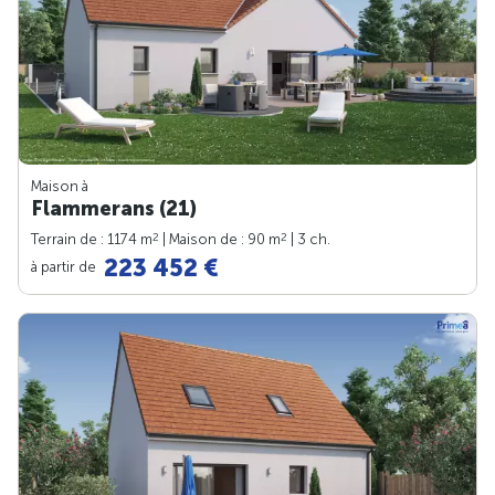
Maison à
Flammerans (21)
2
2
Terrain de : 1174 m
| Maison de : 90 m
| 3 ch.
223 452 €
à partir de