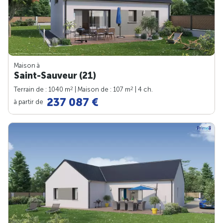
Maison à
Saint-Sauveur (21)
2
2
Terrain de : 1040 m
| Maison de : 107 m
| 4 ch.
237 087 €
à partir de