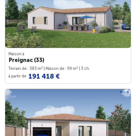
Maison à
Preignac (33)
2
2
Terrain de : 383 m
| Maison de : 99 m
| 3 ch.
191 418 €
à partir de