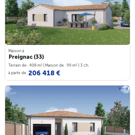
Maison à
Preignac (33)
2
2
Terrain de : 408 m
| Maison de : 99 m
| 3 ch.
206 418 €
à partir de