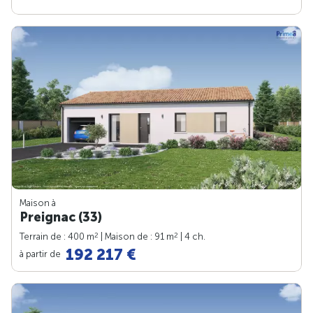
Maison à
Preignac (33)
2
2
Terrain de : 400 m
| Maison de : 91 m
| 4 ch.
192 217 €
à partir de