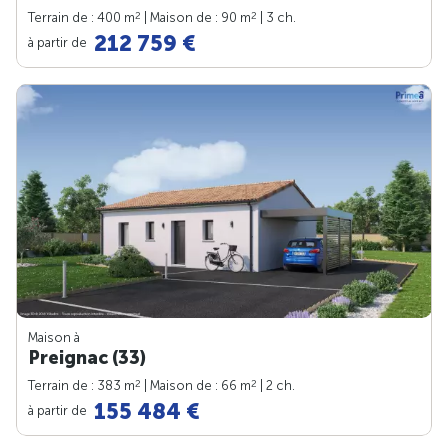
2
2
Terrain de : 400 m
| Maison de : 90 m
| 3 ch.
212 759 €
à partir de
Maison à
Preignac (33)
2
2
Terrain de : 383 m
| Maison de : 66 m
| 2 ch.
155 484 €
à partir de