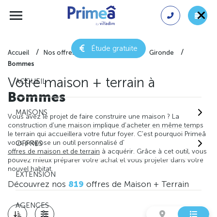
Étude gratuite
Accueil
Nos offres de maison + terrain
Gironde
Bommes
Votre maison + terrain à
ACCUEIL
Bommes
MAISONS
Vous avez le projet de faire construire une maison ? La
construction d'une maison implique d'acheter en même temps
le terrain qui accueillera votre futur foyer. C'est pourquoi Primeâ
vous propose un outil personnalisé d'
OFFRES
offres de maison et de terrain
à acquérir. Grâce à cet outil, vous
pouvez mieux préparer votre achat et vous projeter dans votre
nouvel habitat.
EXTENSION
Découvrez nos
819
offres de Maison + Terrain
AGENCES