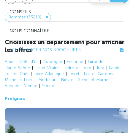
CONSEILS
Bommes (33210)
NOUS CONNAÎTRE
Choisissez un département pour afficher
les offres
TÉLÉCHARGER NOS BROCHURES
Aube
Côte-d'or
Dordogne
Essonne
Gironde
Haute-Saône
Ille-et-Vilaine
Indre-et-Loire
Jura
Landes
Loir-et-Cher
Loire-Atlantique
Loiret
Lot-et-Garonne
Maine-et-Loire
Morbihan
Nièvre
Seine-et-Marne
Vendée
Vienne
Yonne
Preignac