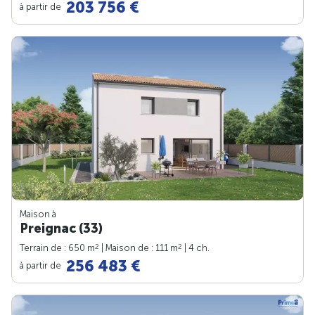
203 756 €
à partir de
Maison à
Preignac (33)
2
2
Terrain de : 650 m
| Maison de : 111 m
| 4 ch.
256 483 €
à partir de