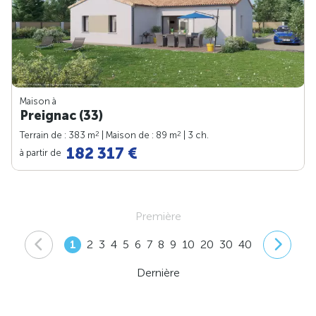
Maison à
Preignac (33)
2
2
Terrain de : 383 m
| Maison de : 89 m
| 3 ch.
182 317 €
à partir de
Première
1
2
3
4
5
6
7
8
9
10
20
30
40
Dernière